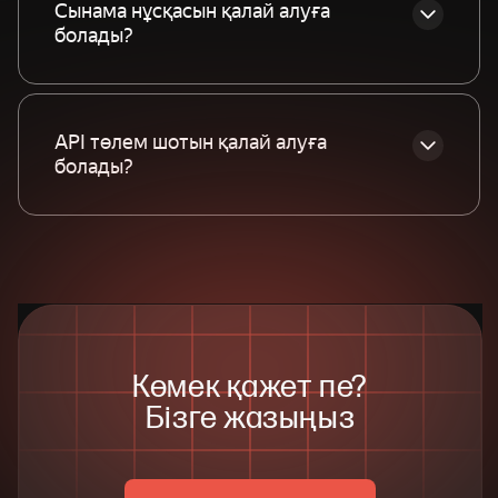
Сынама нұсқасын қалай алуға
болады?
бетіне
API төлем шотын қалай алуға
тіркеліңіз
болады?
Көмек қажет пе?
Бізге жазыңыз