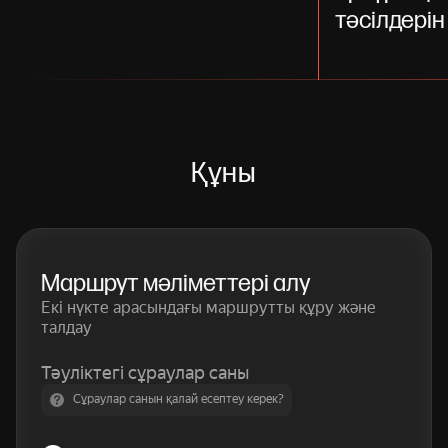
тәсілдерін
Құны
Маршрут мәліметтері алу
Екі нүкте арасындағы маршрутты құру және
талдау
Тәуліктегі сұраулар саны
Сұраулар санын қалай есептеу керек?