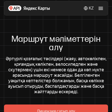
KZ
Маршрут мәліметтерін
алу
Әртүрлі қозғалыс тәсілдері (жаяу, автокөлікпен,
қоғамдық көлікпен, велосипедпен және
скутермен) үшін екі немесе одан да көп нүкте
арасында маршрут жасайды. Белгіленген
уақытқа кептелістер болжамын, басқа көлікке
ауысып отыруды, баспалдақтарды және басқа
жайттарды ескереді.
Лицензия сатып алу