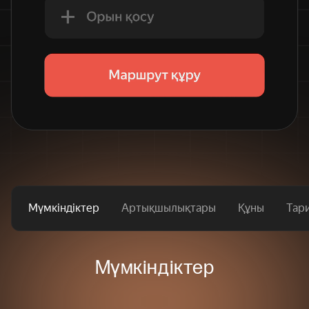
Мүмкіндіктер
Артықшылықтары
Құны
Тар
Мүмкіндіктер