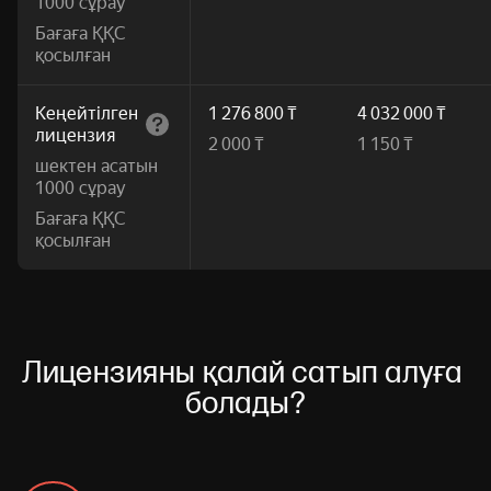
1000 сұрау
Бағаға ҚҚС
қосылған
Кеңейтілген
1 276 800 ₸
4 032 000 ₸
лицензия
2 000 ₸
1 150 ₸
шектен асатын
1000 сұрау
Бағаға ҚҚС
қосылған
Лицензияны қалай сатып алуға 
болады?