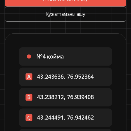
Құжаттаманы ашу