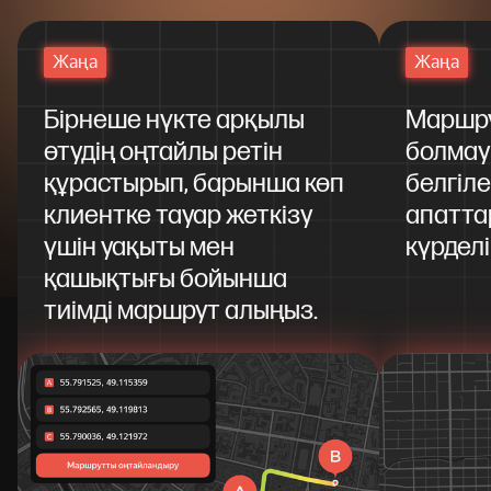
Жаңа
Жаңа
Бірнеше нүкте арқылы
Маршру
өтудің оңтайлы ретін
болмау
құрастырып, барынша көп
белгіле
клиентке тауар жеткізу
апатта
үшін уақыты мен
күрдел
қашықтығы бойынша
тиімді маршрут алыңыз.