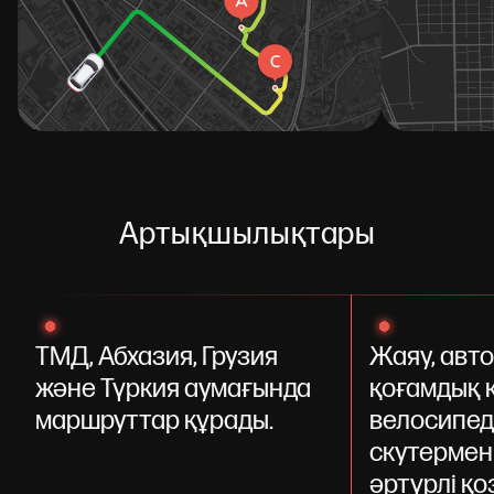
Артықшылықтары
ТМД, Абхазия, Грузия
Жаяу, авто
және Түркия аумағында
қоғамдық к
маршруттар құрады.
велосипед
скутермен
әртүрлі қ