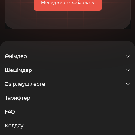
Менеджерге хабарласу
Өнімдер
Шешімдер
Әзірлеушілерге
Тарифтер
FAQ
Қолдау