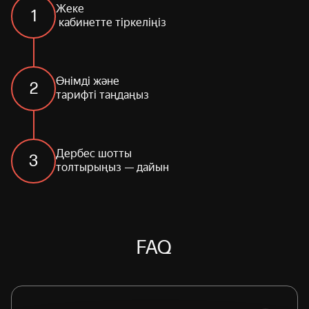
Жеке

1
 кабинетте тіркеліңіз
Өнімді және

2
тарифті таңдаңыз
Дербес шотты

3
толтырыңыз — дайын
FAQ