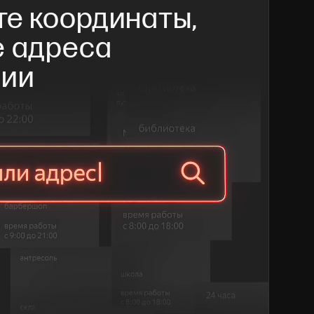
е координаты, 
 адреса 
нии