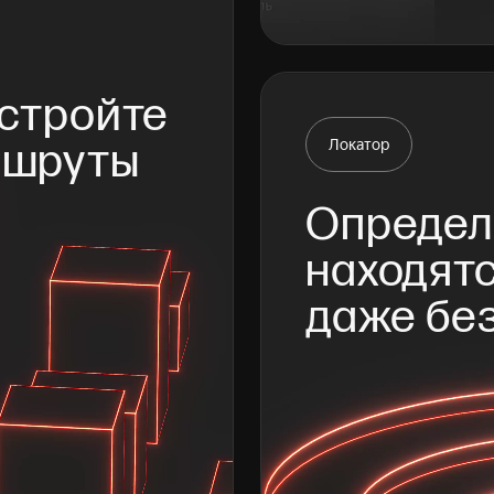
стройте 
ршруты
Локатор
Определя
находятс
даже бе