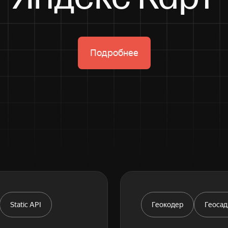
Подробнее
Static API
Геокодер
Геоса