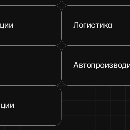
ации
Логистика
Автопроизвод
ации