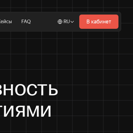
В кабинет
Кейсы
FAQ
RU
вность
гиями