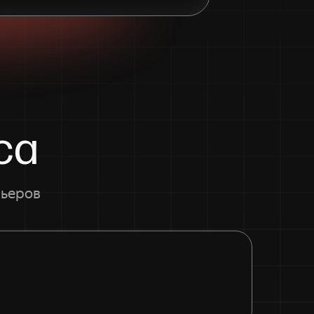
са
рьеров