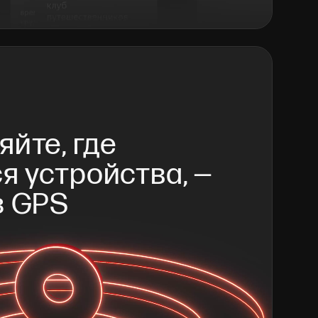
йте, где 
я устройства, — 
з GPS