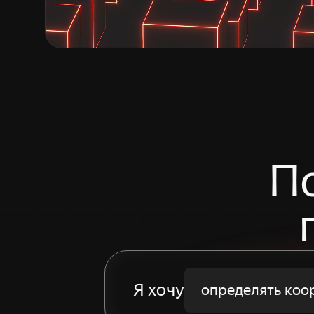
П
Я хочу
определять коо