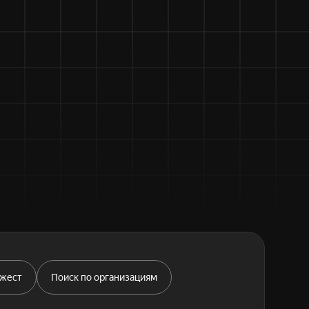
джест
Поиск по организациям