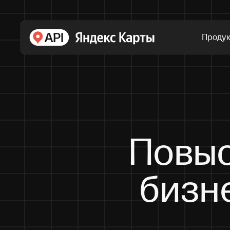
Проду
Повыс
бизн