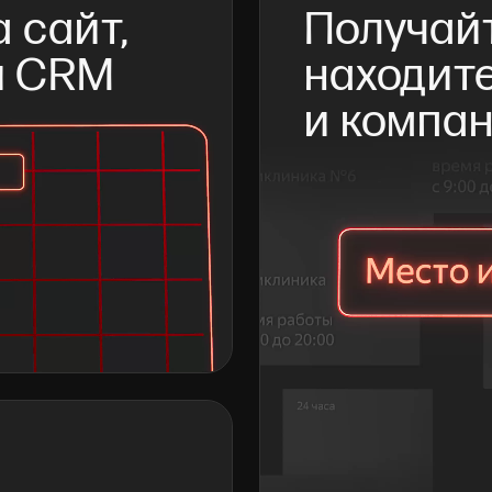
 сайт, 
Получайт
и CRM
находите
и компа