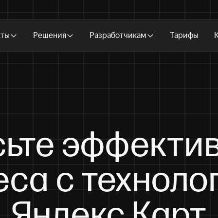
кты
Решения
Разработчикам
Тарифы
ьте эффекти
еса с техноло
Яндекс Карт