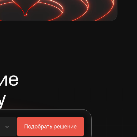
ие
у
Подобрать решение