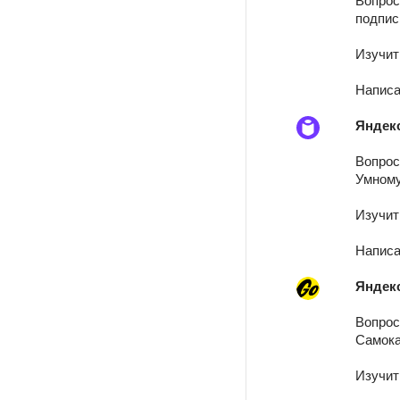
подпис
Изучи
Написа
Яндек
Вопрос
Умном
Изучи
Написа
Яндек
Вопрос
Самок
Изучи