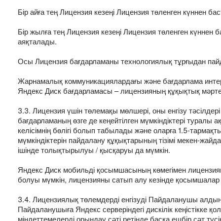
Бір айға тең Лицензия кезеңі Лицензия төленген күннен бас
Бір жылға тең Лицензия кезеңі Лицензия төленген күннен б
аяқталады.
Осы Лицензия бағдарламаны технологиялық тұрғыдан пайд
Жарнамалық коммуникациялардағы және бағдарлама интерф
Яндекс Диск бағдарламасы – лицензияның құқықтық мәрте
3.3. Лицензия үшін төлемақы мөлшері, оны енгізу тәсілдер
бағдарламаның өзге де кеңейтілген мүмкіндіктері туралы
келісімнің бөлігі болып табылады және оларға 1.5-тарма
мүмкіндіктерін пайдалану құқықтарының тізімі мекен-жайда 
ішінде толықтырылуы / қысқаруы да мүмкін.
Яндекс Диск мобильді қосымшасының көмегімен лицензиян
болуы мүмкін, лицензияны сатып алу кезінде қосымшалар 
3.4. Лицензиялық төлемдерді енгізуді Пайдаланушы алды
Пайдаланушыға Яндекс серверіндегі дискілік кеңістікке қ
міндеттемелерді орындау сәті ретінде басқа ешбір сәт түсі