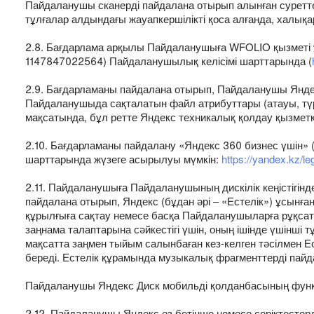
Пайдаланушы сканерді пайдалана отырып алынған суретте
тұлғалар алдындағы жауапкершілікті қоса алғанда, халық
2.8. Бағдарлама арқылы Пайдаланушыға WFOLIO қызметі
1147847022564) Пайдаланушылық келісімі шарттарында (
2.9. Бағдарламаны пайдалана отырып, Пайдаланушы Яндекс 
Пайдаланушыда сақталатын файл атрибуттары (атауы, түр
мақсатында, бұл ретте Яндекс техникалық қолдау қызметке
2.10. Бағдарламаны пайдалану «Яндекс 360 бизнес үшін» 
шарттарында жүзеге асырылуы мүмкін:
https://yandex.kz/l
2.11. Пайдаланушыға Пайдаланушының дискілік кеңістігін
пайдалана отырып, Яндекс (бұдан әрі – «Естелік») ұсынға
құрылғыға сақтау немесе басқа Пайдаланушыларға рұқсат 
заңнама талаптарына сәйкестігі үшін, оның ішінде үшінш
мақсатта заңмен тыйым салынбаған кез-келген тәсілмен Е
береді. Естелік құрамында музыкалық фрагменттерді пайдал
Пайдаланушы Яндекс Диск мобильді қолданбасының функц
2.12. Пайдаланушы Яндекс өз бетінше немесе серіктесте