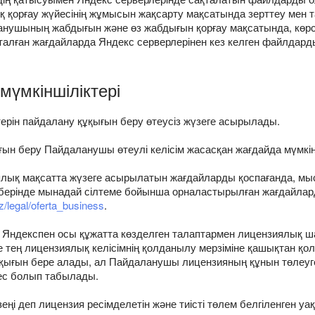
ық қорғау жүйесінің жұмысын жақсарту мақсатында зерттеу мен
даланушының жабдығын және өз жабдығын қорғау мақсатында, көр
талған жағдайларда Яндекс серверлерінен кез келген файлдард
мүмкіншіліктері
ерін пайдалану құқығын беру өтеусіз жүзеге асырылады.
ығын беру Пайдаланушы өтеулі келісім жасасқан жағдайда мүмкі
ялық мақсатта жүзеге асырылатын жағдайларды қоспағанда, м
берінде мынадай сілтеме бойынша орналастырылған жағдайлард
z/legal/oferta_business
.
 Яндекспен осы құжатта көзделген талаптармен лицензиялық ш
тең лицензиялық келісімнің қолданылу мерзіміне қашықтан қол
құқығын бере алады, ал Пайдаланушы лицензияның құнын төлеуг
ес болып табылады.
і деп лицензия ресімделетін және тиісті төлем белгіленген уақы