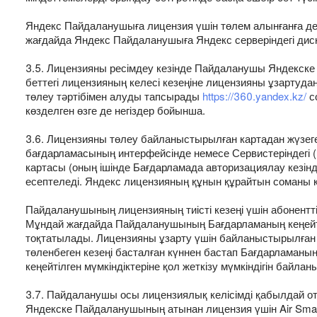
Яндекс Пайдаланушыға лицензия үшін төлем алынғанға дей
жағдайда Яндекс Пайдаланушыға Яндекс серверіндегі дискіл
3.5. Лицензияны ресімдеу кезінде Пайдаланушы Яндекске
беттегі лицензияның келесі кезеңіне лицензияны ұзартудан
төлеу тәртібімен алуды тапсырады
https://360.yandex.kz/
с
көзделген өзге де негіздер бойынша.
3.6. Лицензияны төлеу байланыстырылған картадан жүзег
бағдарламасының интерфейсінде немесе Сервистеріндегі 
картасы (оның ішінде Бағдарламада авторизациялау кезінд
есептеледі. Яндекс лицензияның құнын құрайтын соманы 
Пайдаланушының лицензияның тиісті кезеңі үшін абонент
Мұндай жағдайда Пайдаланушының Бағдарламаның кеңейтілге
тоқтатылады. Лицензияны ұзарту үшін байланыстырылған 
төленбеген кезеңі басталған күннен бастап Бағдарламаның
кеңейтілген мүмкіндіктеріне қол жеткізу мүмкіндігін байл
3.7. Пайдаланушы осы лицензиялық келісімді қабылдай о
Яндекске Пайдаланушының атынан лицензия үшін Air Smart 