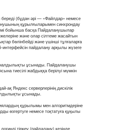
 береді (бұдан әрі — «Файлдар» немесе
даланушының құрылғыларымен синхрондау
ешімі бойынша басқа Пайдаланушылар
режелеріне және олар сілтеме жасайтын
қтар бөлінбейді және үшінші тұлғаларға
б-интерфейсін пайдалану арқылы жүзеге
кционалдылықты ұсынады. Пайдаланушы
ясына тиесілі жабдыққа берілуі мүмкін
ай-ақ Яндекс серверлерінің дискілік
налдылықты ұсынады.
циялардың құрылымы мен алгоритмдеріне
арды өзгертуге немесе тоқтатуға құқылы
гинді тіркеу (пайдалану) кезінде