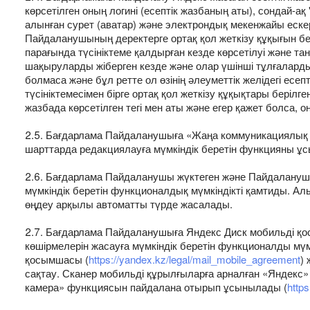
көрсетілген оның логині (есептік жазбаның аты), сондай-ақ 
алынған сурет (аватар) және электрондық мекенжайы ескер
Пайдаланушының деректерге ортақ қол жеткізу құқығын бе
парағында түсініктеме қалдырған кезде көрсетілуі және т
шақыруларды жіберген кезде және олар үшінші тұлғалард
болмаса және бұл ретте ол өзінің әлеуметтік желідегі е
түсініктемесімен бірге ортақ қол жеткізу құқықтары берілге
жазбада көрсетілген тегі мен аты және егер қажет болса, 
2.5. Бағдарлама Пайдаланушыға «Жаңа коммуникациялық 
шарттарда редакциялауға мүмкіндік беретін функцияны ұ
2.6. Бағдарлама Пайдаланушы жүктеген және Пайдаланушын
мүмкіндік беретін функционалдық мүмкіндікті қамтиды. Ал
өңдеу арқылы автоматты түрде жасалады.
2.7. Бағдарлама Пайдаланушыға Яндекс Диск мобильді қ
көшірмелерін жасауға мүмкіндік беретін функционалды мүм
қосымшасы (
https://yandex.kz/legal/mail_mobile_agreement
)
сақтау. Сканер мобильді құрылғыларға арналған «Яндекс»
камера» функциясын пайдалана отырып ұсынылады (
http