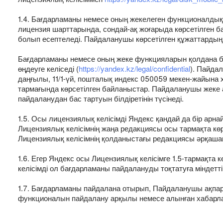
1.4. Бағдарламаны немесе оның жекелеген функционалдық
лицензия шарттарында, сондай-ақ жоғарыда көрсетілген 
болып есептеледі. Пайдаланушы көрсетілген құжаттардың
Бағдарламаны немесе оның жеке функцияларын қолдана ба
өңдеуге келіседі (
https://yandex.kz/legal/confidential
). Пайда
даңғылы, 11/1-үй, пошталық индекс 050059 мекен-жайына 
тармағында көрсетілген байланыстар. Пайдаланушы жеке
пайдаланудан бас тартуын білдіретінін түсінеді.
1.5. Осы лицензиялық келісімді Яндекс қандай да бір арн
Лицензиялық келісімнің жаңа редакциясы осы тармақта кө
Лицензиялық келісімнің қолданыстағы редакциясы әрқаш
1.6. Егер Яндекс осы Лицензиялық келісімге 1.5-тармақта 
келісімді ол бағдарламаны пайдалануды тоқтатуға міндетті
1.7. Бағдарламаны пайдалана отырып, Пайдаланушы ақпара
функционалын пайдалану арқылы немесе алынған хабарла