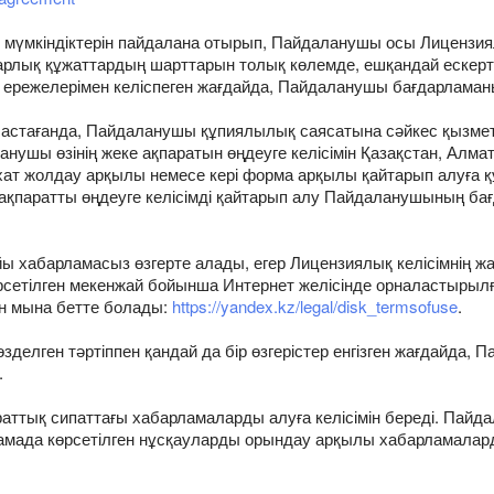
 мүмкіндіктерін пайдалана отырып, Пайдаланушы осы Лицензиял
барлық құжаттардың шарттарын толық көлемде, ешқандай ескерт
 ережелерімен келіспеген жағдайда, Пайдаланушы бағдарлама
стағанда, Пайдаланушы құпиялылық саясатына сәйкес қызмет 
ланушы өзінің жеке ақпаратын өңдеуге келісімін Қазақстан, Ал
хат жолдау арқылы немесе кері форма арқылы қайтарып алуға қ
 ақпаратты өңдеуге келісімді қайтарып алу Пайдаланушының б
айы хабарламасыз өзгерте алады, егер Лицензиялық келісімнің 
рсетілген мекенжай бойынша Интернет желісінде орналастырылға
ан мына бетте болады:
https://yandex.kz/legal/disk_termsofuse
.
көзделген тәртіппен қандай да бір өзгерістер енгізген жағдайда
.
ттық сипаттағы хабарламаларды алуға келісімін береді. Пайд
мада көрсетілген нұсқауларды орындау арқылы хабарламалард