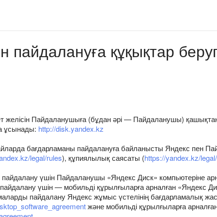
н пайдалануға құқықтар беру
ет желісін Пайдаланушыға (бұдан әрі — Пайдаланушы) қашықтан 
а ұсынады:
http://disk.yandex.kz
ғдайларда бағдарламаны пайдалануға байланысты Яндекс пен П
yandex.kz/legal/rules
), құпиялылық саясаты (
https://yandex.kz/legal/
н пайдалану үшін Пайдаланушы «Яндекс Диск» компьютеріне ар
 пайдалану үшін — мобильді құрылғыларға арналған «Яндекс Ди
маларды пайдалану Яндекс жұмыс үстелінің бағдарламалық жас
desktop_software_agreement
және мобильді құрылғыларға арналға
_agreement