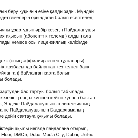
ығын беру құқығын өзіне қалдырады. Мұндай
міндеттемелерін орындаған болып есептеледі.
ияны ұзартудың әрбір кезеңін Пайдаланушы
зия ақысын (абоненттік төлемді) алдын ала
лады немесе осы лицензиялық келісімде
декс (оның аффилиирленген тұлғалары)
к жазбасында байланған кез келген банк
айланған) байланған карта болып
лы болады.
ұзартудан бас тартуы болып табылады.
еңінің соңғы күнінен кейінгі күннен бастап
йда, Яндекс Пайдаланушының лицензияның
атуға не Пайдаланушының Бағдарламаның
ке дейін сақтауға құқылы болады.
ктерін ақылы негізде пайдалана отырып,
oor, DMC5, Dubai Media City, Dubai, United