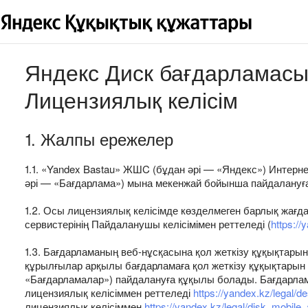
Яндекс Диск бағдарламасы
Лицензиялық келісім
1. Жалпы ережелер
1.1. «Yandex Bastau» ЖШC (бұдан әрі — «Яндекс») Интерн
әрі — «Бағдарлама») мына мекенжай бойынша пайдалануғ
1.2. Осы лицензиялық келісімде көзделмеген барлық жа
сервистерінің Пайдаланушы келісімімен реттеледі (
https://
1.3. Бағдарламаның веб-нұсқасына қол жеткізу құқықтары
құрылғылар арқылы бағдарламаға қол жеткізу құқықтарын
«Бағдарламалар») пайдалануға құқылы болады. Бағдарла
лицензиялық келісіммен реттеледі
https://yandex.kz/legal/
лицензиялық келісіммен
https://yandex.kz/legal/disk_mobile