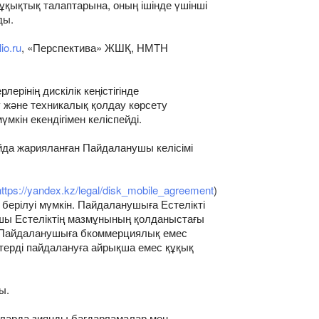
қықтық талаптарына, оның ішінде үшінші
ды.
lio.ru
, «Перспектива» ЖШҚ, НМТН
рінің дискілік кеңістігінде
 және техникалық қолдау көрсету
кін екендігімен келіспейді.
йда жарияланған Пайдаланушы келісімі
https://yandex.kz/legal/disk_mobile_agreement
)
берілуі мүмкін. Пайдаланушыға Естелікті
ушы Естеліктің мазмұнының қолданыстағы
кс Пайдаланушыға бкоммерциялық емес
терді пайдалануға айрықша емес құқық
ы.
оларда зиянды бағдарламалар мен