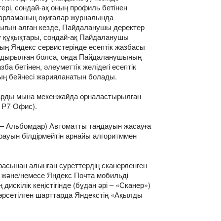
ктері, сондай-ақ оның профиль бетінен
ағдарламаның оқиғалар журналында
қығын алған кезде, Пайдаланушы деректер
ізу құқықтары, сондай-ақ Пайдаланушы
ың Яндекс сервистерінде есептік жазбасы
рландырылған болса, онда Пайдаланушының
зба бетінен, әлеуметтік желідегі есептік
оның бейнесі жарияланатын болады.
тарды мына мекенжайда орналастырылған
 Р7 Офис).
і – Альбомдар) Автоматты таңдауын жасауға
арауын білдірмейтін арнайы алгоритммен
сынан алынған суреттердің сканерленген
) және/немесе Яндекс Почта мобильді
кілік кеңістігінде (бұдан әрі – «Сканер»)
өрсетілген шарттарда Яндекстің «Ақылды