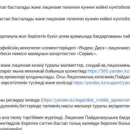
тап басталады және лицензия төленген күннен кейінгі күнтізбелі
астап басталады және лицензия төленген күннен кейінгі күнтізбе
алануға жол берілетін бүкіл әлем аумағында бағдарламаны па
ейсінің жекелеген элементтеріндегі «Яндекс Диск» лицензияс
бесін немесе мазмұнын өзгертпестен «Сервис».
і және лицензия кезеңі туралы мәліметтер, сондай-ақ лицензияны
 ақпарат мына мекенжай бойынша қолжетімді
https://360.yandex.kz
қтың ережелері қолданылады. Осы Лицензиялық келісімнің Пайд
көрсетілгенін түсінеді және келіседі
https://yandex.kz/support/ya
ы ресімдеу кезінде (
https://yandex.kz/legal/disk_mobile_agreemen
дүкенінің беттерінде төлемнің нақты мөлшері туралы ақпаратпе
н ала төлеу тәртібімен жүргізеді. Лицензия Пайдаланушыға ба
олжетімділік берілген сәттен бастап толық көлемде берілген бо
ндірілмейді.