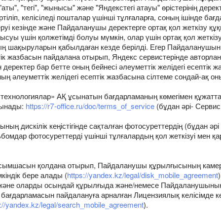
"аты", "тегі", "жынысы" және "Яндекстегі атауы" өрістерінің дере
тіліп, келісіледі пошталар үшінші тұлғаларға, соның ішінде б
руі кезінде және Пайдаланушы деректерге ортақ қол жеткізу құ
анысуы үшін қолжетімді болуы мүмкін, олар үшін ортақ қол жетк
ың шақыруларын қабылдаған кезде берілді. Егер Пайдаланушын
септік жазбасын пайдалана отырып, Яндекс сервистерінде авто
н деректер бар бетте оның бейнесі әлеуметтік желідегі есептік жа
оның әлеуметтік желідегі есептік жазбасына сілтеме сондай-ақ 
технологиялар» АҚ ұсынатын бағдарламаның көмегімен құжат
сынады:
https://r7-office.ru/doc/terms_of_service
(бұдан әрі- Сервис
ың дискілік кеңістігінде сақталған фотосуреттердің (бұдан әр
ьбомдар фотосуреттерді үшінші тұлғалардың қол жеткізуі мен қ
осымшасын қолдана отырып, Пайдаланушы құрылғысының камера
кіндік бере алады (
https://yandex.kz/legal/disk_mobile_agreement
 және оларды осындай құрылғыда және/немесе Пайдаланушының дис
 бағдарламасын пайдалануға арналған Лицензиялық келісімде к
s://yandex.kz/legal/search_mobile_agreement
).