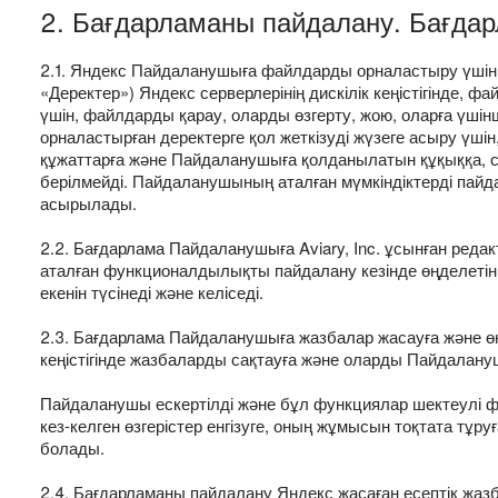
2. Бағдарламаны пайдалану. Бағда
2.1. Яндекс Пайдаланушыға файлдарды орналастыру үшін 
«Деректер») Яндекс серверлерінің дискілік кеңістігінде,
үшін, файлдарды қарау, оларды өзгерту, жою, оларға үш
орналастырған деректерге қол жеткізуді жүзеге асыру үшін
құжаттарға және Пайдаланушыға қолданылатын құқыққа, со
берілмейді. Пайдаланушының аталған мүмкіндіктерді пай
асырылады.
2.2. Бағдарлама Пайдаланушыға Aviary, Inc. ұсынған ред
аталған функционалдылықты пайдалану кезінде өңделетін ке
екенін түсінеді және келіседі.
2.3. Бағдарлама Пайдаланушыға жазбалар жасауға және өңде
кеңістігінде жазбаларды сақтауға және оларды Пайдалан
Пайдаланушы ескертілді және бұл функциялар шектеулі ф
кез-келген өзгерістер енгізуге, оның жұмысын тоқтата тұ
болады.
2.4. Бағдарламаны пайдалану Яндекс жасаған есептік жаз