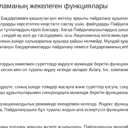
рламаның жекелеген функциялары
Бағдарламаға қашықтан қол жеткізу арқылы пайдалану құқығын
 файлдарды көрсетілген кеңістікте сақтау үшін, файлдарды Пай
інші тұлғалардың кіруін Басқару, басқа Пайдаланушылардың ш
, сондай-ақ өзге де тәсілдермен, осы Лицензиялық келісімнің е
ның ішінде халықаралық құқыққа қайшы келмейді. Мұндай құқы
далануы бағдарламаларды пайдалану немесе Бағдарламаның ве
актордың көмегімен суреттерді өңдеуге мүмкіндік беретін фун
скін мен ол туралы өңдеу кезінде ақпарат Aviary, Inc. компани
уге, соның ішінде тізімдер жасауға және суреттер қосуға, сонд
ушы құрылғыларымен синхрондауға мүмкіндік беретін функцио
ункционалдылық режимінде екендігімен келіседі. Яндекс функ
руға, Пайдаланушыға бұл туралы алдын-ала ескертусіз функциял
баны қолдану арқылы жүзеге асырылады. Пайдаланушы мұндай ло