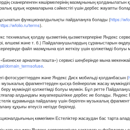
рдің сканерленген көшірмелерінің мазмұнының қолданылатын құ
аралық құқық нормаларына сәйкестігі үшін дербес жауапты бола
 ұсынатын функционалдылықты пайдалануға болады (
https://wfo
https://wfolio.ru/terms
).
техникалық қолдау қызметінің қызметкерлеріне Яндекс серверле
і, өлшемі және т. б.) Пайдаланушылардың сұраныстарын өңдеу
рлерінде файл мазмұнына қол жеткізу үшін қолжетімді болуы мүм
(«Бизнеске арналған пошта») сервисі шеңберінде мына мекенжа
egal/domain_termsofuse
.
дегі фотосуреттерден және Яндекс Диск мобильді қолданбасын (
н музыкалық фрагменттерден қысқа бейнеролик жасау мүмкіндігі 
беру мүмкіндігі қолжетімді болуы мүмкін. Бұл ретте Пайдалан
і тұлғалар алдындағы жауапкершілікке дербес ие болады. Янде
стелік құрамында пайдалану үшін берілген музыкалық фрагмент
ану құқығы өтеусіз негізде беріледі.
ионалдығының көмегімен Естеліктер жасаудан бас тарта алад
рдің қатысуымен Яндекс серверлерінде сақталатын файлдарды 