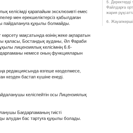
5. Деректерді 
Файлдарға орт
ық келісімді қарапайым эксклюзивті емес
жария рұқсатт
пелер мен ерекшеліктерсіз қабылдаған
6. Жауапкерші
ны пайдалануға құқылы болмайды.
көрсету мақсатында өзінің жеке ақпаратын
маты қаласы, Бостандық ауданы, Әл Фараби
ұқылы лицензиялық келісімнің 6.6-
ағдарламаны немесе оның функцияларын
жаңа редакциясында өзгеше көзделмесе,
н кезден бастап күшіне енеді.
, Пайдаланушы келіспейтін осы Лицензиялық
аланушы Бағдарламаның тиісті
ы алудан бас тартуға құқылы болады.