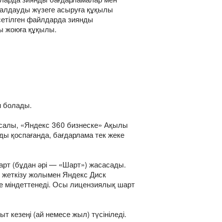
 талдауды жүзеге асыруға құқылы
сетілген файлдарда зиянды
ы жоюға құқылы.
н болады.
ысалы, «Яндекс 360 бизнеске» Ақылы
ы қоспағанда, бағдарлама тек жеке
арт (бұдан әрі — «Шарт») жасасады.
 жеткізу жолымен Яндекс Диск
е міндеттенеді. Осы лицензиялық шарт
т кезеңі (ай немесе жыл) түсініледі.