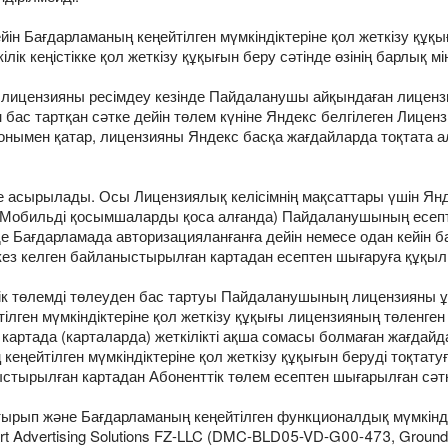
ін Бағдарламаның кеңейтілген мүмкіндіктеріне қол жеткізу құқ
ік кеңістікке қол жеткізу құқығын беру сәтінде өзінің барлық 
 лицензияны ресімдеу кезінде Пайдаланушы айқындаған лиценз
 бас тартқан сәтке дейін төлем күніне Яндекс белгілеген Лицен
онымен қатар, лицензияны Яндекс басқа жағдайларда тоқтата а
е асырылады. Осы Лицензиялық келісімнің мақсаттары үшін Ян
(Мобильді қосымшаларды қоса алғанда) Пайдаланушының есепті
е Бағдарламада авторизацияланғанға дейін немесе одан кейін б
кез келген байланыстырылған картадан есептен шығаруға құқы
тік төлемді төлеуден бас тартуы Пайдаланушының лицензияны 
н мүмкіндіктеріне қол жеткізу құқығы лицензияның төленген кез
картада (карталарда) жеткілікті ақша сомасы болмаған жағда
 кеңейтілген мүмкіндіктеріне қол жеткізу құқығын беруді тоқт
аныстырылған картадан Абоненттік төлем есептен шығарылған сәт
тырып және Бағдарламаның кеңейтілген функционалдық мүмкінді
Advertising Solutions FZ-LLC (DMC-BLD05-VD-G00-473, Ground Fl