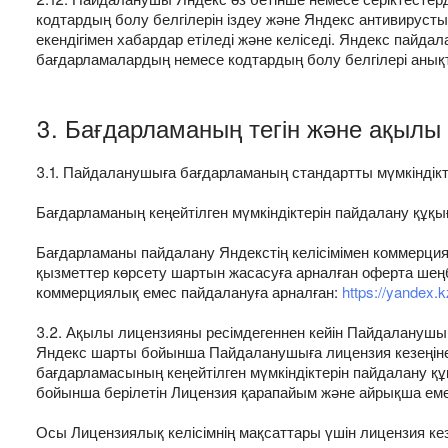
кодтардың болу белгілерін іздеу және Яндекс антивируст
екендігімен хабардар етіледі және келіседі. Яндекс пай
бағдарламалардың немесе кодтардың болу белгілері анық
3. Бағдарламаның тегін және ақылы 
3.1. Пайдаланушыға бағдарламаның стандартты мүмкіндікт
Бағдарламаның кеңейтілген мүмкіндіктерін пайдалану құқ
Бағдарламаны пайдалану Яндекстің келісімімен коммерци
қызметтер көрсету шартын жасасуға арналған оферта шең
коммерциялық емес пайдалануға арналған:
https://yandex.k
3.2. Ақылы лицензияны ресімдегеннен кейін Пайдаланушы
Яндекс шарты бойынша Пайдаланушыға лицензия кезеңіне 
бағдарламасының кеңейтілген мүмкіндіктерін пайдалану 
бойынша берілетін Лицензия қарапайым және айрықша ем
Осы Лицензиялық келісімнің мақсаттары үшін лицензия кезең