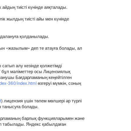
к айдың тиісті күнінде аяқталады.
лік жылдың тиісті айы мен күнінде
йдалануға қолданылады.
ын «жазылым» деп те атауға болады, ал
 сатып алу кезінде қолжетімді
/
бұл мәліметтер осы Лицензиялық
аланушы Бағдарламаның кеңейтілген
ndex-360/index.html
өзгеруі мүмкін, соның
t
) лицензия үшін төлем мөлшері әр түрлі
н танысуға болады.
ғдарламаның барлық функцияларымен және
лып табылады. Яндекс қабылдаған