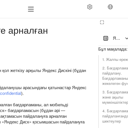
ге арналған
Яндекс
Бұл мақалада
:
1. Жалпы ере
2. Бағдарлам
қол жеткізу арқылы Яндекс Дискіні (бұдан
пайдалану.
Бағдарламаны
жекелеген фу
айдаланушы арасындағы қатынастар Яндекс
3. Бағдарлама
confidential
).
және ақылы
мүмкіншіліктер
налған бағдарламаны, ал мобильді
ск» бағдарламасын (бұдан әрі —
4. Бағдарлам
ақтамасын пайдалануға арналған
пайдаланғанд
шектеулер
н «Яндекс Диск» қосымшасын пайдалануға