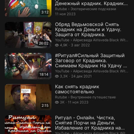
Денежный крадник. Крадник
ритуал. Алекса...
Эзотерические подсказки.
Rutube
›
Эзотерические подсказки
3:12
11 ноя 2023
Обряд Ведьмовской Снять
Крадник на Деньги и Удачу.
Защита от Крадника.
Айрисведа Airisveda Black Witch 🧹
YouTube
›
Айрисведа Airisveda Black Witch 🧹 Necromancer 🔮
26:02
4,9 тысяч просмотров
4,9K
3 авг 2022
#Ритуал#Сильный Защитный
Заговор от Крадника.
Снимаем Крадник На Удачу и
Деньги Отсек...
Айрисведа Airisveda Black Witch ☦️
YouTube
›
Айрисведа Airisveda Black Witch ☦️ Necromancer 🔮
18:14
3,3 тысяч просмотров
3,3K
24 дек 2021
Как снять крадник
самостоятельно
Внутреннее путешествие.
Rutube
›
Внутреннее путешествие
3 тысячи просмотров
3K
11 ноя 2023
2:15
Ритуал - Онлайн. Чистка,
Снятие Порчи на Деньги.
Избавление от Крадника на
Деньги.
Айрисведа Airisveda Black Witch ☦️
YouTube
›
Айрисведа Airisveda Black Witch ☦️ Necromancer 🔮