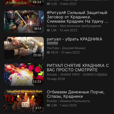
13:34
2,5 тысяч просмотров
2,5K
5 июн 2021
#Ритуал# Сильный Защитный
Заговор от Крадника.
Снимаем Крадник На Удачу и
Деньги Отсе...
Мистическое пробуждение.
Rutube
›
Мистическое пробуждение
18:14
1,9 тысяч просмотров
1,9K
12 ноя 2023
ритуал - убрать КРАДНИКА
!!!!!!!!!!!
Джулия Феникс.
YouTube
›
Джулия Феникс
58,1 тысяч просмотров
58,1K
21 июн 2022
22:20
РИТУАЛ СНЯТИЕ КРАДНИКА С
ВАС ПРОСТО СМОТРИТЕ
ЗНАКИ ТАРО - ЗНАКИ СУДЬБЫ.
Rutube
›
ЗНАКИ ТАРО - ЗНАКИ СУДЬБЫ
16 мар 2026
13:23
Отбиваем Денежные Порчи,
Сглазы, Крадники
Измени Реальность.
Rutube
›
Измени Реальность
2,8 тысяч просмотров
2,8K
1 июл 2025
3:17