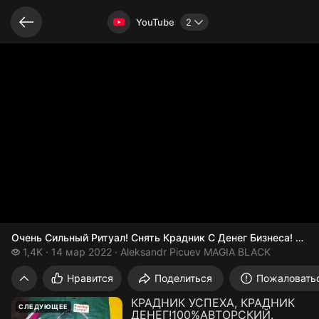
Связанные видео
Видео открыто
YouTube
2
1,4 тысяч просмотров
1,4K
14 мар 2022
Aleksandr Picuev MAGIA BLACK
Нравится
Поделиться
Пожаловать
КРАДНИК УСПЕХА, КРАДНИК
СЛЕДУЮЩЕЕ
ДЕНЕГ!100%АВТОРСКИЙ.