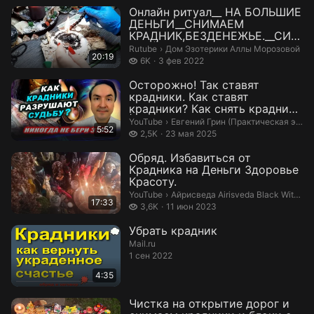
Онлайн ритуал__ НА БОЛЬШИЕ
ДЕНЬГИ__СНИМАЕМ
КРАДНИК,БЕЗДЕНЕЖЬЕ.__СИЛ
ЬНЕЙШАЯ ОБРАТКА ВР...
Дом Эзотерики Аллы Морозовой.
Rutube
›
Дом Эзотерики Аллы Морозовой
20:19
6 тысяч просмотров
6K
3 фев 2022
Осторожно! Так ставят
крадники. Как ставят
крадники? Как снять крадник?
| Евгений Гри...
Евгений Грин (Практическая эзоте
YouTube
›
Евгений Грин (Практическая эзотерика)
5:52
2,5 тысяч просмотров
2,5K
23 мая 2025
Обряд. Избавиться от
Крадника на Деньги Здоровье
Красоту.
Айрисведа Airisveda Black Witch 🧹
YouTube
›
Айрисведа Airisveda Black Witch 🧹 Necromancer 🔮
17:33
3,6 тысяч просмотров
3,6K
11 июн 2023
Убрать крадник
Mail.ru
1 сен 2022
4:35
Чистка на открытие дорог и