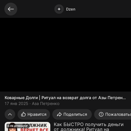
Связанные видео
Видео открыто
Dzen
Коварные Долги | Ритуал на возврат долга от Азы Петренко
17 янв 2025
Аза Петренко
Коварные Долги | Ритуал на возврат до
Нравится
Поделиться
Пожаловать
Как БЫСТРО получить деньги
СЛЕДУЮЩЕЕ
от должника! Ритуал на