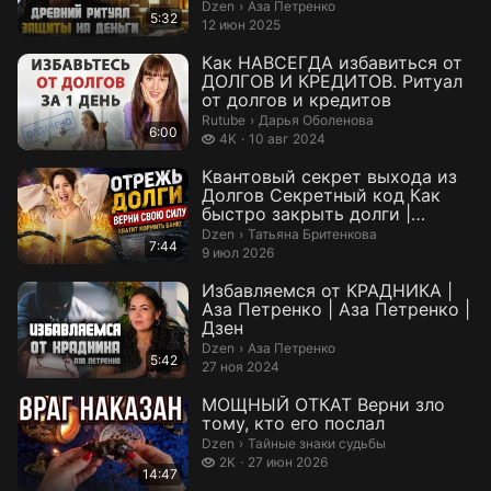
Петренко ...
Аза Петренко.
Dzen
›
Аза Петренко
5:32
12 июн 2025
Как НАВСЕГДА избавиться от
ДОЛГОВ И КРЕДИТОВ. Ритуал
от долгов и кредитов
Дарья Оболенова.
Rutube
›
Дарья Оболенова
6:00
4 тысячи просмотров
4K
10 авг 2024
Квантовый секрет выхода из
Долгов Секретный код Как
быстро закрыть долги |
Татьяна Бр...
Татьяна Бритенкова.
Dzen
›
Татьяна Бритенкова
7:44
9 июл 2026
Избавляемся от КРАДНИКА |
Аза Петренко | Аза Петренко |
Дзен
Аза Петренко.
Dzen
›
Аза Петренко
5:42
27 ноя 2024
МОЩНЫЙ ОТКАТ Верни зло
тому, кто его послал
Тайные знаки судьбы.
Dzen
›
Тайные знаки судьбы
2 тысячи просмотров
2K
27 июн 2026
14:47