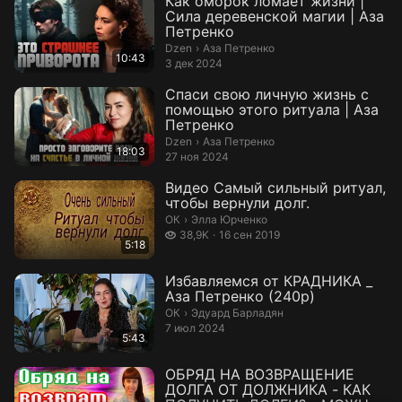
Как оморок ломает жизни |
Сила деревенской магии | Аза
Петренко
Аза Петренко.
Dzen
›
Аза Петренко
10:43
3 дек 2024
Спаси свою личную жизнь с
помощью этого ритуала | Аза
Петренко
Аза Петренко.
Dzen
›
Аза Петренко
18:03
27 ноя 2024
Видео Самый сильный ритуал,
чтобы вернули долг.
Элла Юрченко.
ОК
›
Элла Юрченко
38,9 тысяч просмотров
38,9K
16 сен 2019
5:18
Избавляемся от КРАДНИКА _
Аза Петренко (240p)
Эдуард Барладян.
ОК
›
Эдуард Барладян
7 июл 2024
5:43
ОБРЯД НА ВОЗВРАЩЕНИЕ
ДОЛГА ОТ ДОЛЖНИКА - КАК