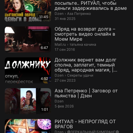
посыпьте.. РИТУАЛ, чтобы
деньги задерживались в доме
Аза Петренко.
Dzen
›
Аза Петренко
11:45
31 янв 2025
Обряд на возврат долга –
смотреть видео онлайн в
Моем Мире
татьяна качина.
Mail.ru
›
татьяна качина
6:47
17 сен 2016
Должник вернет вам долг
сполна, заплатит, темный
обряд, народная магия, |
Секреты уда...
Секреты удачи.
Dzen
›
Секреты удачи
4:52
27 сен 2023
Аза Петренко | Заговор от
пьянства | Дзен
Dzen
5 фев 2026
1:01
РИТУАЛ - НЕПРОГЛЯД ОТ
ВРАГОВ
🔴ЗЕРКАЛЬНЫЙ БУМЕРАНГ🔴.
Dzen
›
🔴ЗЕРКАЛЬНЫЙ БУМЕРАНГ🔴