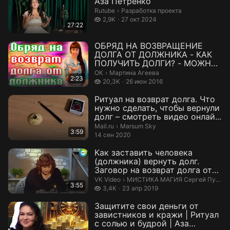
Аза Петренко
Разработка проекта.
Rutube
›
Разработка проекта
2,9 тысяч просмотров
2,9K
27 окт 2024
27:22
ОБРЯД НА ВОЗВРАЩЕНИЕ
ДОЛГА ОТ ДОЛЖНИКА - КАК
ПОЛУЧИТЬ ДОЛГИ? - МОЖНО
ЛИ ВЕРНУТЬ ДЕНЬГ...
Мартина Агеева.
ОК
›
Мартина Агеева
2:23
20,3 тысяч просмотров
20,3K
26 июн 2016
Ритуал на возврат долга. Что
нужно сделать, чтобы вернули
долг – смотреть видео онлай...
Marsum Sky.
Mail.ru
›
Marsum Sky
3:59
14 сен 2020
Как заставить человека
(должника) вернуть долг.
Заговор на возврат долга от
мага — Ви...
МИСТИКА МАГИЯ Сергей Пушили
VK Video
›
МИСТИКА МАГИЯ Сергей Пушилин
3:55
3,4 тысяч просмотров
3,4K
23 апр 2019
Защитите свои деньги от
завистников и кражи | Ритуал
с солью и будрой | Аза