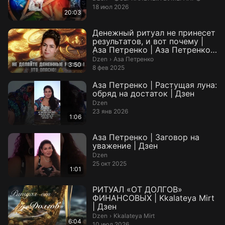
18 июл 2026
20:03
Денежный ритуал не принесет
результатов, и вот почему |
Аза Петренко | Аза Петренко
|...
Аза Петренко.
Dzen
›
Аза Петренко
3:50
8 фев 2025
Аза Петренко | Растущая луна:
обряд на достаток | Дзен
Dzen
23 янв 2026
1:06
Аза Петренко | Заговор на
уважение | Дзен
Dzen
25 окт 2025
1:01
РИТУАЛ «ОТ ДОЛГОВ»
ФИНАНСОВЫХ | Kkalateya Mirt
| Дзен
Kkalateya Mirt.
Dzen
›
Kkalateya Mirt
6:04
10 июл 2026