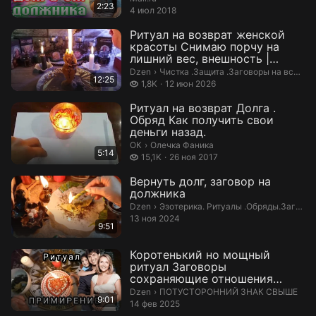
2:23
4 июл 2018
Ритуал на возврат женской
красоты Снимаю порчу на
лишний вес, внешность |
Чистка .За...
Чистка .Защита .Заговоры на все слу
Dzen
›
Чистка .Защита .Заговоры на все случаи жизни.
12:25
1,8 тысяч просмотров
1,8K
12 июн 2026
Ритуал на возврат Долга .
Обряд Как получить свои
деньги назад.
Олечка Фаника.
ОК
›
Олечка Фаника
5:14
15,1 тысяч просмотров
15,1K
26 ноя 2017
Вернуть долг, заговор на
должника
Эзотерика. Ритуалы .Обряды.Заговоры
Dzen
›
Эзотерика. Ритуалы .Обряды.Заговоры. Мантры. Руны .
13 ноя 2024
9:51
Коротенький но мощный
ритуал Заговоры
сохраняющие отношения
между супругами и предот...
ПОТУСТОРОННИЙ ЗНАК СВЫШЕ.
Dzen
›
ПОТУСТОРОННИЙ ЗНАК СВЫШЕ
9:01
14 фев 2025