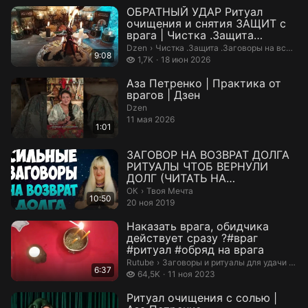
ОБРАТНЫЙ УДАР Ритуал
очищения и снятия ЗАЩИТ с
врага | Чистка .Защита
.Заговоры на в...
Чистка .Защита .Заговоры на все слу
Dzen
›
Чистка .Защита .Заговоры на все случаи жизни.
9:08
1,7 тысяч просмотров
1,7K
18 июн 2026
Аза Петренко | Практика от
врагов | Дзен
Dzen
11 мая 2026
1:01
ЗАГОВОР НА ВОЗВРАТ ДОЛГА
РИТУАЛЫ ЧТОБ ВЕРНУЛИ
ДОЛГ (ЧИТАТЬ НА
УБЫВАЮЩУЮ ЛУНУ) Алена ...
Твоя Мечта.
ОК
›
Твоя Мечта
10:50
20 ноя 2019
Наказать врага, обидчика
действует сразу ?#враг
#ритуал #обряд на врага
Заговоры и ритуалы для удачи и ден
Rutube
›
Заговоры и ритуалы для удачи и денег
6:37
64,5 тысяч просмотров
64,5K
11 ноя 2023
Ритуал очищения с солью |