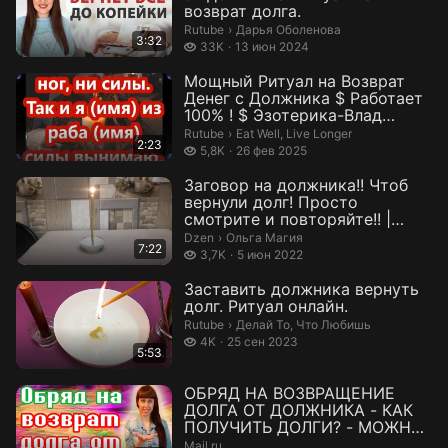
возврат долга.
Дарья Оболенова.
Rutube
›
Дарья Оболенова
3:32
33 тысячи просмотров
33K
13 июн 2024
Мощный Ритуал на Возврат
Денег с Должника $ Работает
100% ! $ Эзотерика-Влад
Владов
Eat Well, Live Longer.
Rutube
›
Eat Well, Live Longer
2:23
5,8 тысяч просмотров
5,8K
26 фев 2025
Заговор на должника!! Чтоб
вернули долг! Просто
смотрите и повторяйте!! |
Ольга Магия...
Ольга Магия.
Dzen
›
Ольга Магия
7:22
3,7 тысяч просмотров
3,7K
5 июн 2022
Заставить должника вернуть
долг. Ритуал онлайн.
Делай То, Что Любишь.
Rutube
›
Делай То, Что Любишь
4 тысячи просмотров
4K
25 сен 2023
5:53
ОБРЯД НА ВОЗВРАЩЕНИЕ
ДОЛГА ОТ ДОЛЖНИКА - КАК
ПОЛУЧИТЬ ДОЛГИ? - МОЖНО
ЛИ ВЕРНУТЬ ДЕНЬГ...
Mail.ru