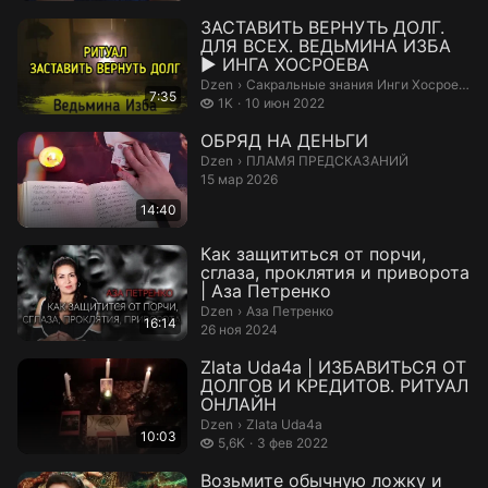
ЗАСТАВИТЬ ВЕРНУТЬ ДОЛГ.
ДЛЯ ВСЕХ. ВЕДЬМИНА ИЗБА
▶ ИНГА ХОСРОЕВА
Сакральные знания Инги Хосроевой.
Dzen
›
Сакральные знания Инги Хосроевой
7:35
1 тысяч просмотров
1K
10 июн 2022
ОБРЯД НА ДЕНЬГИ
ПЛАМЯ ПРЕДСКАЗАНИЙ.
Dzen
›
ПЛАМЯ ПРЕДСКАЗАНИЙ
15 мар 2026
14:40
Как защититься от порчи,
сглаза, проклятия и приворота
| Аза Петренко
Аза Петренко.
Dzen
›
Аза Петренко
16:14
26 ноя 2024
Zlata Uda4a | ИЗБАВИТЬСЯ ОТ
ДОЛГОВ И КРЕДИТОВ. РИТУАЛ
ОНЛАЙН
Zlata Uda4a.
Dzen
›
Zlata Uda4a
10:03
5,6 тысяч просмотров
5,6K
3 фев 2022
Возьмите обычную ложку и