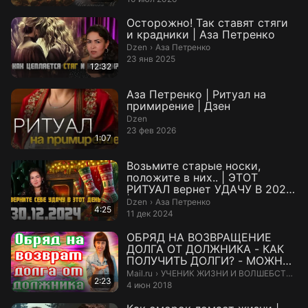
Осторожно! Так ставят стяги
и крадники | Аза Петренко
Аза Петренко.
Dzen
›
Аза Петренко
23 янв 2025
12:32
Аза Петренко | ￼Ритуал на
примирение | Дзен
Dzen
23 фев 2026
1:07
Возьмите старые носки,
положите в них.. | ЭТОТ
РИТУАЛ вернет УДАЧУ В 2025
| Аза Петре...
Аза Петренко.
Dzen
›
Аза Петренко
4:25
11 дек 2024
ОБРЯД НА ВОЗВРАЩЕНИЕ
ДОЛГА ОТ ДОЛЖНИКА - КАК
ПОЛУЧИТЬ ДОЛГИ? - МОЖНО
ЛИ ВЕРНУТЬ ДЕНЬГ...
УЧЕНИК ЖИЗНИ И ВОЛШЕБСТВА ***
Mail.ru
›
УЧЕНИК ЖИЗНИ И ВОЛШЕБСТВА ***
2:23
4 июн 2018