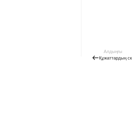
Алдыңғы
Құжаттардың ск