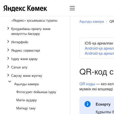
«Яндекс» қосымшасы туралы
Ақылды камера
QR
Қолданбаны орнату және
аккаунтты басқару
Интерфейс
iOS-қа арналға
Android-қа арн
Яндекс сервистері
Android-қа арн
Іздеу және қарау
Сатып алу
QR-код с
Сақтау және жүктеу
QR коды
— кез кел
Ақылды камера
мүмкін екі өлшемді
Фотосурет бойынша іздеу
Мәтін аудару
Ескерту
Мәтінді тану
Құрылғы 