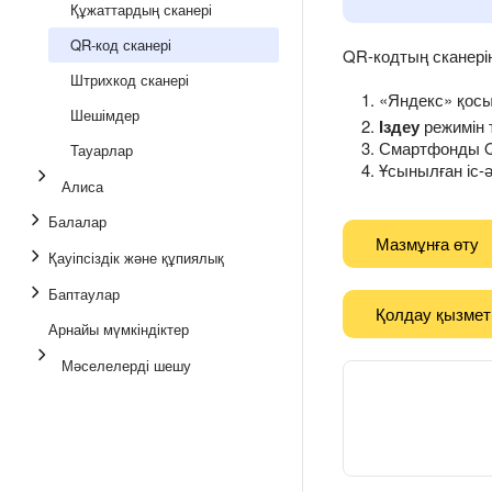
Құжаттардың сканері
QR-код сканері
QR-кодтың сканерін
Штрихкод сканері
«Яндекс» қос
Шешімдер
Іздеу
режимін 
Смартфонды Q
Тауарлар
Ұсынылған іс-ә
Алиса
Балалар
Мазмұнға өту
Қауіпсіздік және құпиялық
Баптаулар
Қолдау қызмет
Арнайы мүмкіндіктер
Мәселелерді шешу