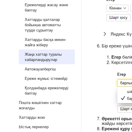
Ережелерді жасау және
баптау
Хаттарды қалталар
бойынша автоматты
түрде сұрыптау
Яндекс Кү
Хаттарды басқа мекен-
жайға жіберу
Бір ереже үші
Жаңа хаттар туралы
Егер
бөлі
хабарландырулар
Көрсетілг
Автожауапбергіш
Ереже жұмыс істемейді
Қолданбада ережелерді
баптау
Пошта жәшігінен хаттар
жоғалды
Хаттарды жою
Әрекетті оры
жайды көрсетің
Ыстық пернелер
Ережені құру