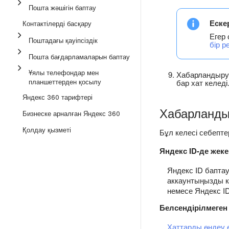
Пошта жәшігін баптау
Еске
Контактілерді басқару
Егер 
Поштадағы қауіпсіздік
бір р
Пошта бағдарламаларын баптау
Ұялы телефондар мен
Хабарландыру 
планшеттерден қосылу
бар хат келеді
Яндекс 360 тарифтері
Хабарланды
Бизнеске арналған Яндекс 360
Қолдау қызметі
Бұл келесі себепт
Яндекс ID-де жеке
Яндекс ID бапта
аккаунтыңызды кү
немесе Яндекс ID
Белсендірілмеген
Хаттарды өңдеу 