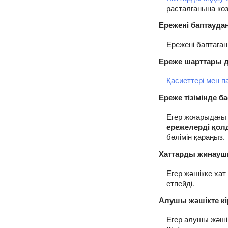
расталғанына көз 
Ережені баптаудан 
Ережені баптаған
Ереже шарттары д
Қасиеттері мен п
Ереже тізімінде б
Егер жоғарыдағы
ережелерді қол
бөлімін қараңыз.
Хаттарды жинаушы
Егер жәшікке хат
етпейді.
Алушы жәшікте кі
Егер алушы жәші