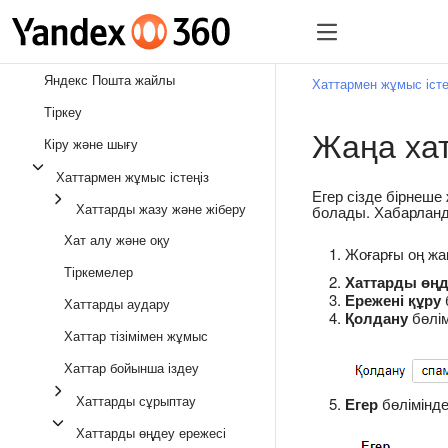
Яндекс Пошта жайлы
Хаттармен жұмыс істе
Тіркеу
Жаңа ха
Кіру және шығу
Хаттармен жұмыс істеңіз
Егер сізде бірнеш
Хаттарды жазу және жіберу
болады. Хабарланд
Хат алу және оқу
Жоғарғы оң ж
Тіркемелер
Хаттарды өңд
Ережені құру
Хаттарды аудару
Қолдану
бөлім
Хаттар тізімімен жұмыс
Хаттар бойынша іздеу
Хаттарды сұрыптау
Егер
бөлімінд
Хаттарды өңдеу ережесі