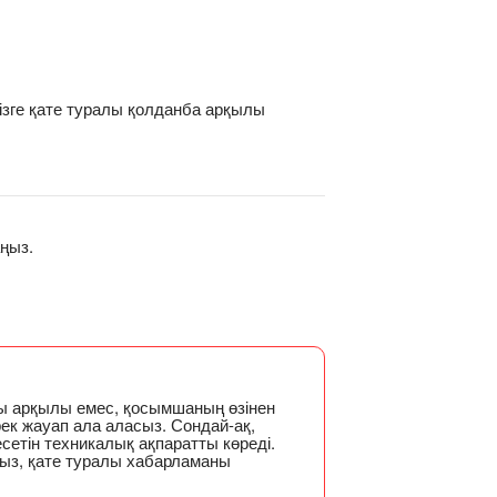
зге қате туралы қолданба арқылы
ңыз.
 арқылы емес, қосымшаның өзінен
рек жауап ала аласыз. Сондай-ақ,
тін техникалық ақпаратты көреді.
ңыз, қате туралы хабарламаны