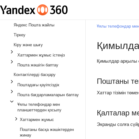
Яндекс Пошта жайлы
Ұялы телефондар мен
Тіркеу
Қимылда
Кіру және шығу
Хаттармен жұмыс істеңіз
Қимылдар арқылы сі
Пошта жәшігін баптау
Контактілерді басқару
Поштаны те
Поштадағы қауіпсіздік
Хаттар тізімін төме
Пошта бағдарламаларын баптау
Ұялы телефондар мен
планшеттерден қосылу
Қалталар ме
Хаттармен жұмыс
Экранды солға сүйр
Поштаны басқа жәшіктерден
жинау