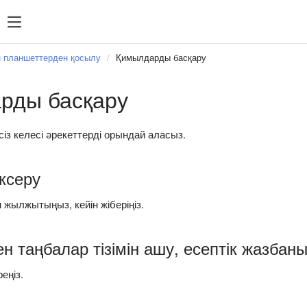
 планшеттерден қосылу
Қимылдарды басқару
рды басқару
з келесі әрекеттерді орындай аласыз.
ксеру
н жылжытыңыз, кейін жіберіңіз.
н таңбалар тізімін ашу, есептік жазбан
еңіз.