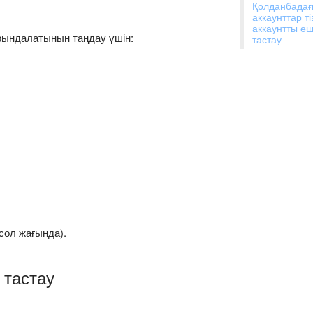
Қолданбада
аккаунттар ті
аккаунтты өш
рындалатынын таңдау үшін:
тастау
сол жағында).
 тастау