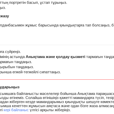
ттың портретін басып, ұстап тұрыңыз.
ыз.
 жазу
лданбасымен жұмыс барысында қиындықтарға тап болсаңыз, бі
ға сүйреңіз.
імінің астында
Анықтама және қолдау қызметі
тармағын таңда
рмағын таңдаңыз.
қырыбын таңдаңыз.
рынша егжей-тегжейлі сипаттаңыз.
аударыңыз
осымшаға байланысты мәселелер бойынша Анықтама парақшасы
зды өтінеміз. Солайша өтінішіңіз қажетті мамандарға түсіп, тезі
дан жіберген кезде мамандарымыз қиындықты шешуге көмектесе
сымша кенеттен жұмысын аяқтаса және одан бізге жаза алмаса
гі
кері байланыс
үлгісі арқылы жіберіңіз.