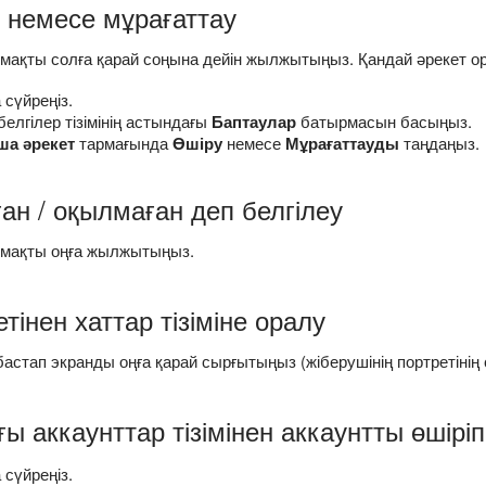
 немесе мұрағаттау
рмақты солға қарай соңына дейін жылжытыңыз. Қандай әрекет о
 сүйреңіз.
елгілер тізімінің астындағы
Баптаулар
батырмасын басыңыз.
ша әрекет
тармағында
Өшіру
немесе
Мұрағаттауды
таңдаңыз.
ан / оқылмаған деп белгілеу
рмақты оңға жылжытыңыз.
тінен хаттар тізіміне оралу
астап экранды оңға қарай сырғытыңыз (жіберушінің портретінің 
ы аккаунттар тізімінен аккаунтты өшіріп
 сүйреңіз.