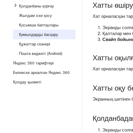
Хатты өшіру
Қолданбаны қорғау
Жылдам іске қосу
Хат орналасқан та
Қосымша баптаулары
Экранды солға
Қалталар мен б
Қимылдарды басқару
Свайп бойын
Құжаттар сканері
Пошта виджеті (Android)
Хатты оқылғ
Яндекс 360 тарифтері
Хат орналасқан та
Бизнеске арналған Яндекс 360
Қолдау қызметі
Хатты оқу бе
Экранның шетінен б
Қолданбадағ
Экранды солға