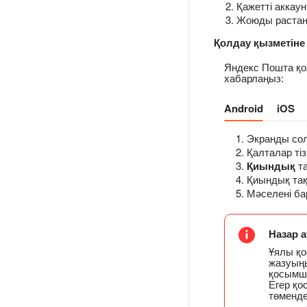
Қажетті аккаун
Жоюды растаң
Қолдау қызметіне
Яндекс Пошта қо
хабарлаңыз:
Android
iOS
Экранды сол
Қалталар тіз
Қиындық
та
Қиындық та
Мәселені ба
Назар 
Ұялы қ
жазуыңы
қосымша
Егер қо
төменде