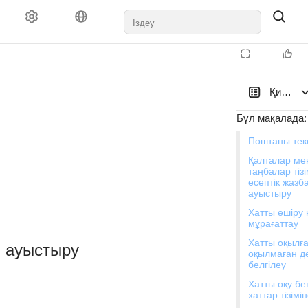
Қимылд
Бұл мақалада
:
Поштаны тек
Қалталар ме
таңбалар тізі
есептік жазб
ауыстыру
Хатты өшіру
мұрағаттау
Хатты оқылға
ы ауыстыру
оқылмаған д
белгілеу
Хатты оқу бе
хаттар тізімі