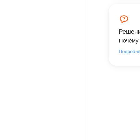
Решени
Почему 
Подробн