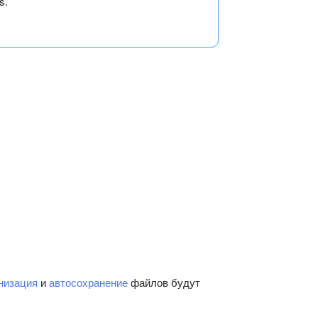
s.
низация
и
автосохранение
файлов будут