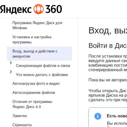
Программа Яндекс Диск для
Вход, вы
Windows
Установка и настройка
программы
Войти в Дис
Вход, выход и действия с
После установки п
аккаунтом
введите данные сво
комбинацию постоя
Синхронизация файлов и папок
сгенерированный 
Что можно делать с файлами
Пока вы не автори
Автозагрузка фото и видео
Чтобы открыть Дис
Автосохранение файлов
ярлыков Диска на р
сделать это при пе
Отличия от программы
Яндекс Диск 4.0
Есть нов
Заметки
Вы испол
Скриншоты