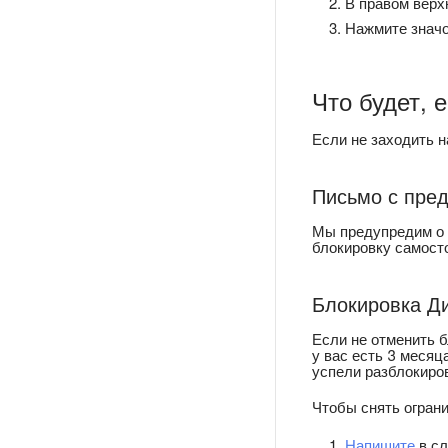
В правом верх
Нажмите знач
Что будет, 
Если не заходить н
Письмо с пре
Мы предупредим о 
блокировку самосто
Блокировка Д
Если не отменить б
у вас есть 3 меся
успели разблокиров
Чтобы снять ограни
Напишите
в сл