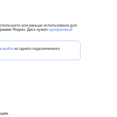
используете или раньше использовали для
ограмме Яндекс Диск нужен
одноразовый
те
выйти
из одного подключенного
ущим.