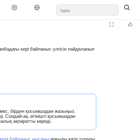
данбадағы кері байланыс үлгісін пайдаланып
емес, бірден қосымшадан жазыңыз.
ді. Сондай-ақ, өтінішті қосымшадан
калық ақпаратты көреді.
кері байланыс нысаны
арқылы қате туралы