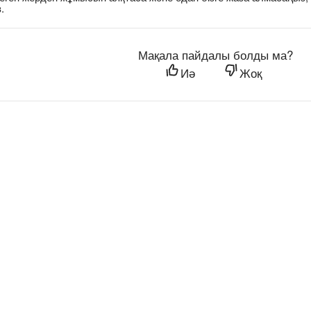
.
Мақала пайдалы болды ма?
Иә
Жоқ