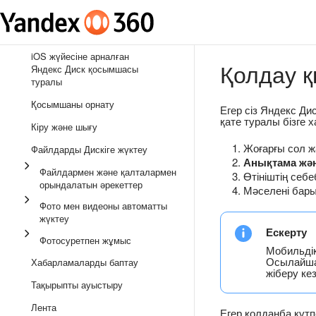
iOS жүйесіне арналған
Қолдау қ
Яндекс Диск қосымшасы
туралы
Қосымшаны орнату
Егер сіз Яндекс Ди
қате туралы бізге 
Кіру және шығу
Жоғарғы сол ж
Файлдарды Дискіге жүктеу
Анықтама жә
Файлдармен және қалталармен
Өтініштің себеб
орындалатын әрекеттер
Мәселені бары
Фото мен видеоны автоматты
жүктеу
Ескерту
Фотосуретпен жұмыс
Мобильдік
Осылайша 
Хабарламаларды баптау
жіберу ке
Тақырыпты ауыстыру
Лента
Егер қолданба күт