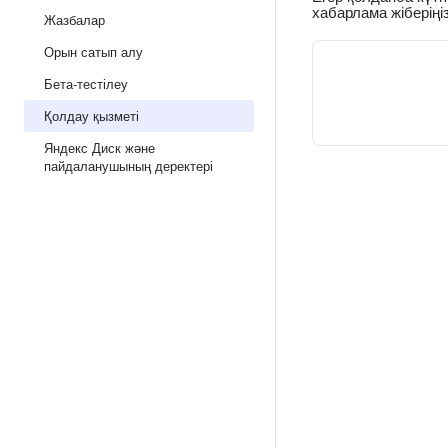
хабарлама жіберіңіз
Жазбалар
Орын сатып алу
Бета-тестілеу
Қолдау қызметі
Яндекс Диск және
пайдаланушының деректері