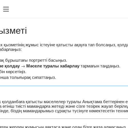
ызметі
ск қызметінің жұмыс істеуіне қатысты ақауға тап болсаңыз, қол
хабарлаңыз:
ақ бұрыштағы портретті басыңыз.
не қолдау
→
Мәселе туралы хабарлау
тармағын таңдаңыз.
ін көрсетіңіз.
нша толығырақ сипаттаңыз.
 қолданбаға қатысты мәселелер туралы Анықтама беттерінен 
өтініш тиісті мамандарға жетеді және сізге тезірек жауап беріле
зінде, біздің мамандарымыз сұрақты түсінуге көмектесетін техни
пеген жерден жұмысын аяқтаса және одан бізге жаза алмасаңыз,