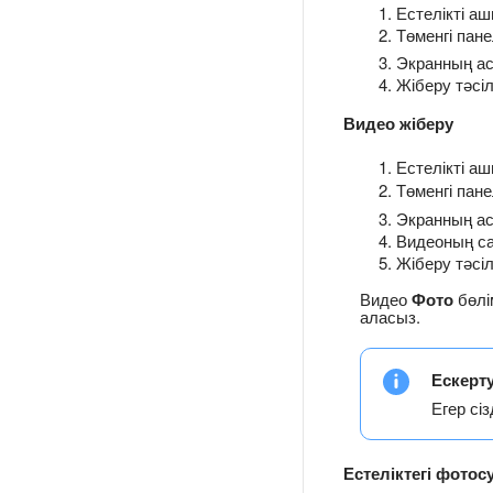
Естелікті а
Төменгі пан
Экранның а
Жіберу тәсі
Видео жіберу
Естелікті а
Төменгі пан
Экранның а
Видеоның са
Жіберу тәсі
Видео
Фото
бөлі
аласыз.
Ескерт
Егер сі
Естеліктегі фото