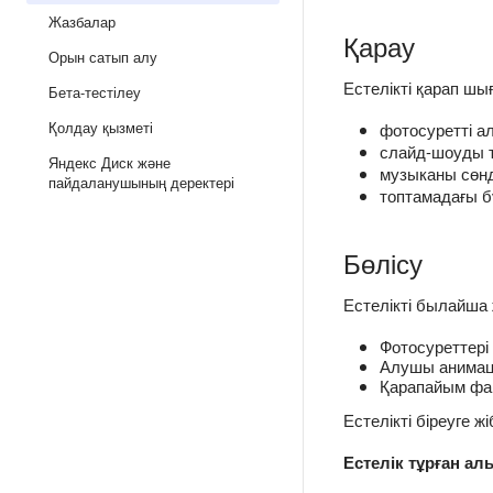
Жазбалар
Қарау
Орын сатып алу
Естелікті қарап шы
Бета-тестілеу
Қолдау қызметі
фотосуретті а
слайд-шоуды т
Яндекс Диск және
музыканы сөнд
пайдаланушының деректері
топтамадағы б
Бөлісу
Естелікті былайша 
Фотосуреттері 
Алушы анимаци
Қарапайым фай
Естелікті біреуге жі
Естелік тұрған ал