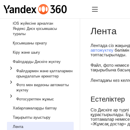
iOS жүйесіне арналған
Лента
Яндекс Диск қосымшасы
туралы
Қосымшаны орнату
Лентада сіз жақынд
автожүктеу
бөлімін
Кіру және шығу
топтастырылады.
Файлдарды Дискіге жүктеу
Файл, фото немесе 
тақырыбына басың
Файлдармен және қалталармен
орындалатын әрекеттер
Лентадағы кез кел
Фото мен видеоны автоматты
жүктеу
Естеліктер
Фотосуретпен жұмыс
Хабарламаларды баптау
Сіз Дискіге әр түр
құрастырылады. Бұл
Тақырыпты ауыстыру
топтамалар немесе
«Жұмсақ достар» д
Лента