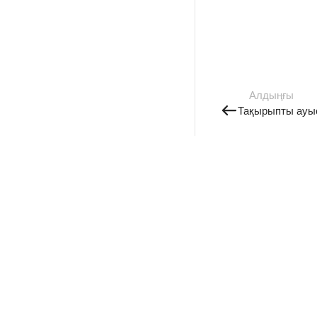
Алдыңғы
Тақырыпты ауы