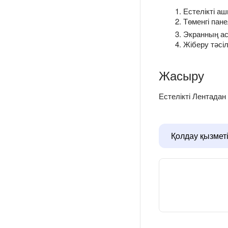
Естелікті а
Төменгі пан
Экранның а
Жіберу тәсі
Жасыру
Естелікті Лентадан
Қолдау қызмет