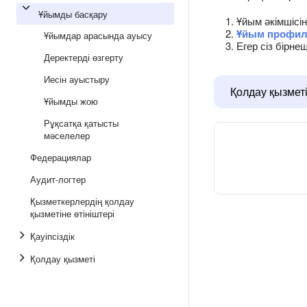
Ұйымды басқару
Ұйым әкімшісі
Ұйым профил
Ұйымдар арасында ауысу
Егер сіз бірн
Деректерді өзгерту
Иесін ауыстыру
Қолдау қызмет
Ұйымды жою
Рұқсатқа қатысты
мәселелер
Федерациялар
Аудит-логтер
Қызметкерлердің қолдау
қызметіне өтініштері
Қауіпсіздік
Қолдау қызметі