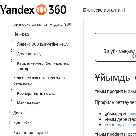
Бизнеске арналған Янде
Бизнеске арналған Яндекс 360
Не кіреді
Яндекс 360 қызметіне көшу
Біз ұйымыңызды
Доменді қосу
3
Қызметкерлер, бөлімшелер,
топтар
Ұйымды 
Кеңселер және келіссөздер
бөлмелері
Ұйым профилін он
Корпоративтік пошта
Профиль реттеулер
Мессенджер
Диск
ұйымдарды
жа
ұйым деректер
Күнтізбе
иесін ауыстыр
Желілік реттеулер
Ұйым профилін ретт