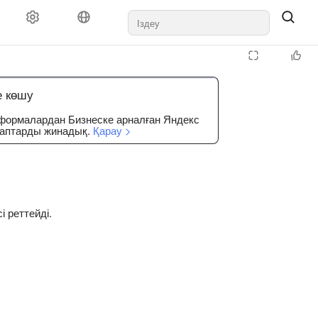
е көшу
тформалардан Бизнеске арналған Яндекс
уаптарды жинадық.
Қарау >
 реттейді.