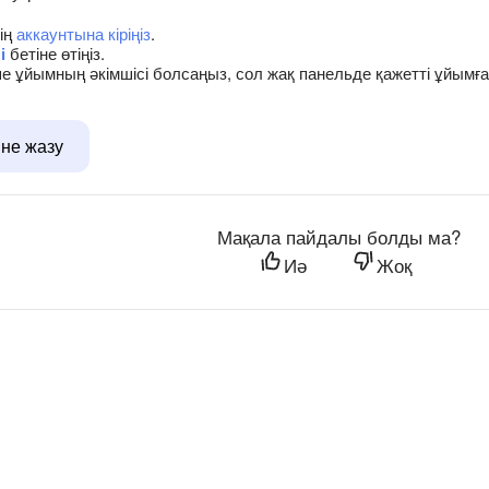
нің
аккаунтына кіріңіз
.
і
бетіне өтіңіз.
еше ұйымның әкімшісі болсаңыз, сол жақ панельде қажетті ұйымғ
іне жазу
Мақала пайдалы болды ма?
Иә
Жоқ