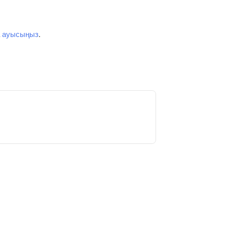
а
ауысыңыз
.