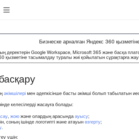
кс 360-тың барлық Анықтамалары 🡥
Бизнеске арналған Яндекс 360 қызметін
ң деректерін Google Workspace, Microsoft 365 және басқа пла
60 қызметіне тасымалдау туралы жиі қойылатын сұрақтарға жа
басқару
ың
әкімшілері
мен әдепкісінше басты әкімші болып табылатын иесі
інде келесілерді жасауға болады:
сау
,
жою
және олардың арасында
ауысу
;
ін, соның ішінде логотипті және атауын
өзгерту
;
у
.
еу үшін: