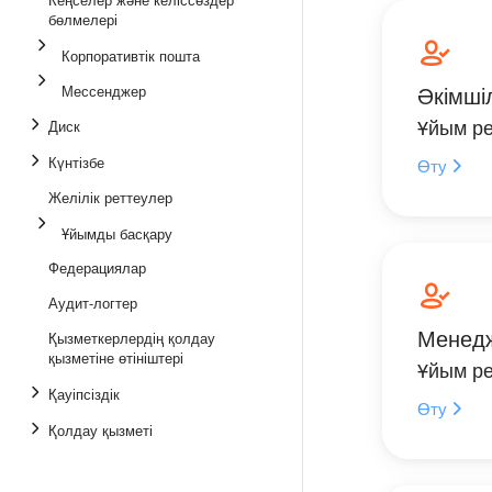
бөлмелері
Корпоративтік пошта
Әкімші
Мессенджер
Ұйым ре
Диск
Күнтізбе
Өту
Желілік реттеулер
Ұйымды басқару
Федерациялар
Аудит-логтер
Менед
Қызметкерлердің қолдау
қызметіне өтініштері
Ұйым ре
Қауіпсіздік
Өту
Қолдау қызметі