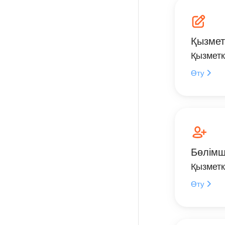
Қызмет
Қызметк
Өту
Бөлім
Қызметк
Өту