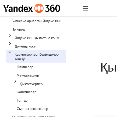
Бизнеске арналған Ян
Бизнеске арналған Яндекс 360
Не кіреді
Яндекс 360 қызметіне көшу
Доменді қосу
Қызметкерлер, бөлімшелер,
топтар
Қы
Әкімшілер
Менеджерлер
Қызметкерлер
Бөлімшелер
Топтар
Сыртқы контактілер
Кеңселер және келіссөздер