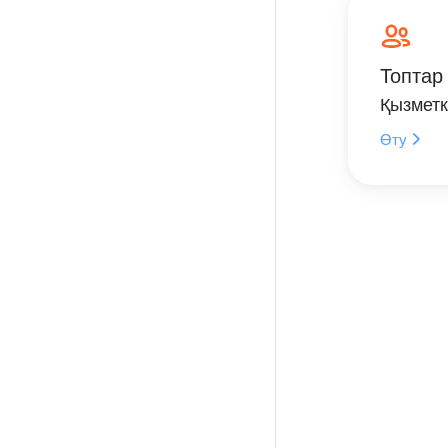
Топтар
Қызметк
Өту