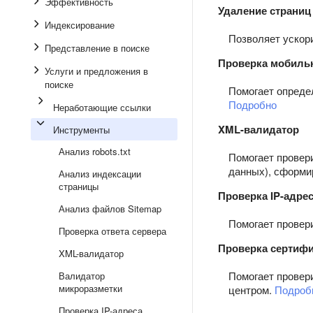
Эффективность
Удаление страниц 
Индексирование
Позволяет ускори
Представление в поиске
Проверка мобиль
Услуги и предложения в
поиске
Помогает опреде
Подробно
Неработающие ссылки
XML-валидатор
Инструменты
Анализ robots.txt
Помогает провер
данных), сформи
Анализ индексации
страницы
Проверка IP-адре
Анализ файлов Sitemap
Помогает провер
Проверка ответа сервера
Проверка сертифи
XML-валидатор
Помогает провер
Валидатор
микроразметки
центром.
Подроб
Проверка IP-адреса