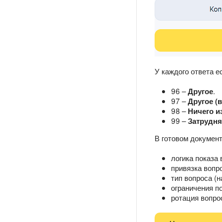
У каждого ответа е
96 –
Другое
.
97 –
Другое (
98 –
Ничего и
99 –
Затрудня
В готовом докумен
логика показа 
привязка вопр
тип вопроса (
ограничения п
ротация вопро