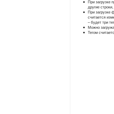
При загрузке 
другие строки,
При загрузке 
считается изм
– будет три те
Можно загружа
Тегом считаетс