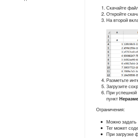
Скачайте файл
Откройте скач
На второй вкл
Разметьте инт
Загрузите сох
При успешной 
пункт
Неразм
Ограничения:
Можно задать 
Тег может сод
При загрузке 