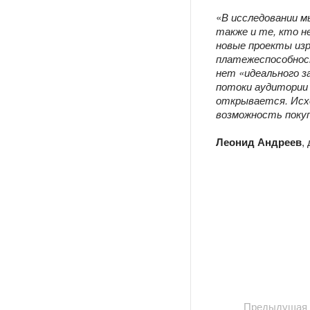
«
В исследовании м
также и те, кто н
новые проекты изр
платежеспособност
нет «идеального з
потоки аудитории 
открывается. Исхо
возможность покуп
Леонид Андреев
,
Предыдущая