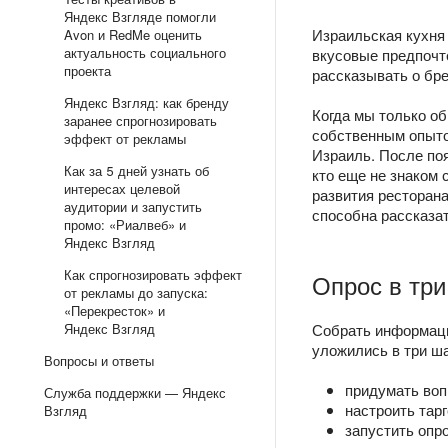
Яндекс Взгляде помогли
Израильская кухня 
Avon и RedMe оценить
актуальность социального
вкусовые предпочте
проекта
рассказывать о бр
Яндекс Взгляд: как бренду
Когда мы только о
заранее спрогнозировать
собственным опыто
эффект от рекламы
Израиль. После поя
Как за 5 дней узнать об
кто еще не знаком 
интересах целевой
развития ресторан
аудитории и запустить
способна рассказат
промо: «Риалвеб» и
Яндекс Взгляд
Как спрогнозировать эффект
Опрос в три
от рекламы до запуска:
«Перекресток» и
Яндекс Взгляд
Собрать информаци
уложились в три ша
Вопросы и ответы
придумать воп
Служба поддержки — Яндекс
настроить тарг
Взгляд
запустить опро