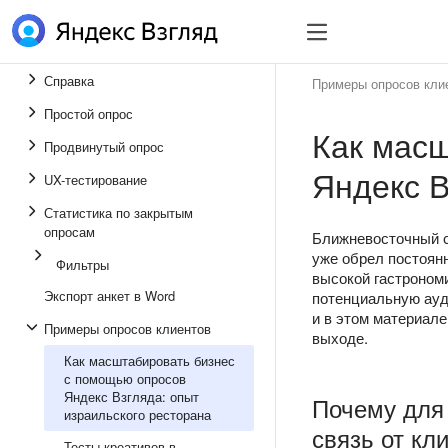
Справка
Примеры опросов кли
Простой опрос
Как мас
Продвинутый опрос
Яндекс В
UX-тестирование
Статистика по закрытым
опросам
Ближневосточный с
уже обрел постоянн
Фильтры
высокой гастроном
Экспорт анкет в Word
потенциальную ауди
и в этом материале
Примеры опросов клиентов
выходе.
Как масштабировать бизнес
с помощью опросов
Яндекс Взгляда: опыт
Почему для
израильского ресторана
связь от кл
Тесты креативов в