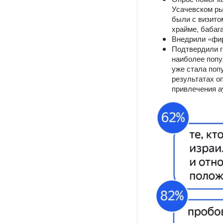
Усачевском ры
были с визито
храйме, бабаг
Внедрили «фир
Подтвердили г
наиболее попу
уже стала поп
результатах о
привлечения а