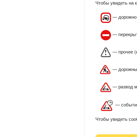
Чтобы увидеть на к
— дорожно-
— перекрыт
— прочее (н
— дорожны
— развод м
— событие
Чтобы увидеть соо