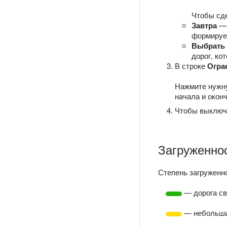
Чтобы сд
Завтра
— 
формирует
Выбрать
дорог, ко
В строке
Огра
Нажмите нужну
начала и окон
Чтобы выключ
Загруженно
Степень загруженно
— дорога св
— небольши