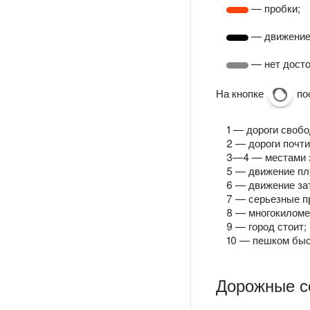
— пробки;
— движение
— нет досто
На кнопке
по
1 — дороги своб
2 — дороги почт
3—4 — местами 
5 — движение пл
6 — движение за
7 — серьезные п
8 — многокиломе
9 — город стоит;
10 — пешком быс
Дорожные с