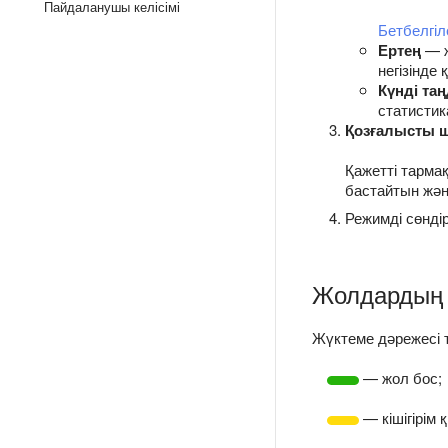
Пайдаланушы келісімі
Бетбелгіл
Ертең
— ж
негізінде
Күнді та
статистик
Қозғалысты 
Қажетті тармақ
бастайтын және
Режимді сөнді
Жолдардың 
Жүктеме дәрежесі т
— жол бос;
— кішігірім 