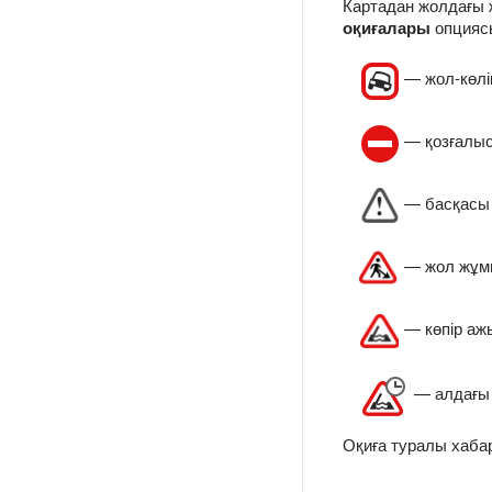
Картадан жолдағы 
оқиғалары
опцияс
— жол-көлік
— қозғалыс
— басқасы (
— жол жұм
— көпір аж
— алдағы 
Оқиға туралы хабар