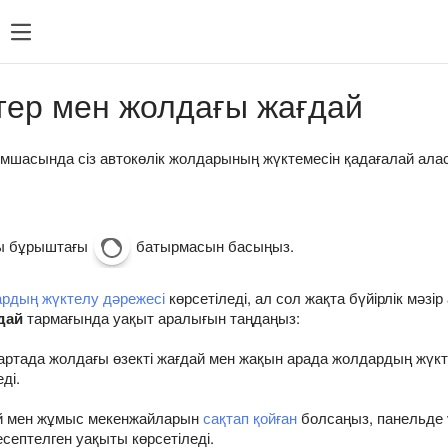
тер мен жолдағы жағдай
мшасында сіз автокөлік жолдарының жүктемесін қадағалай ала
ғы бұрыштағы
батырмасын басыңыз.
рдың жүктелу дәрежесі
көрсетіледі, ал сол жақта бүйірлік мәзі
дай
тармағында уақыт аралығын таңдаңыз:
ртада жолдағы өзекті жағдай мен жақын арада жолдардың жүкт
ді.
 үй мен жұмыс мекенжайларын
сақтап қойған
болсаңыз, панельде 
септелген уақыты көрсетіледі.