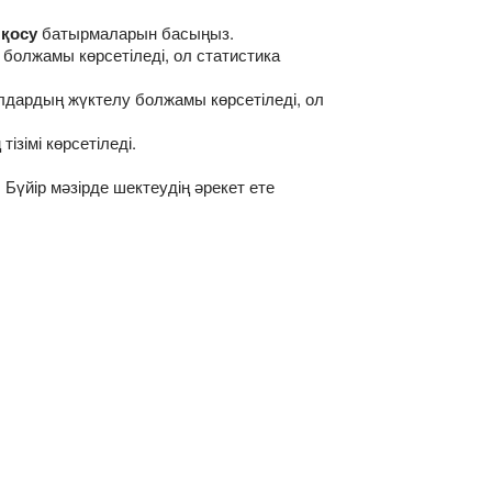
қосу
батырмаларын басыңыз.
 болжамы көрсетіледі, ол статистика
лдардың жүктелу болжамы көрсетіледі, ол
ізімі көрсетіледі.
 Бүйір мәзірде шектеудің әрекет ете