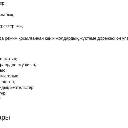
ер;
 жабық;
еректер жоқ.
 режим қосылғаннан кейін жолдардың жүктеме дәрежесі он ұпа
п жатыр;
рлерден өту қиын;
лыс;
қозғалыс;
елістер;
дық кептелістер;
тұр;
.
ары