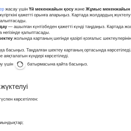
ер
жасау үшін
Үй мекенжайын қосу
және
Жұмыс мекенжайын 
үгірткіні қажетті орынға апарыңыз. Картада жолдардың жүктелу
 қалыптасады.
ңдау
— ашылған күнтізбеден қажетті күнді таңдаңыз. Картада жо
а негізінде қалыптасады.
шектеу
жолында картаның шегінде қазіргі қозғалыс шектеулерінің т
қа басыңыз. Таңдалған шектеу картаның ортасында көрсетіледі.
 аяқталатын күндері көрсетіледі.
ру үшін
батырмасына қайта басыңыз.
жүктелуі
үспен көрсетілген:
қиындықтар;