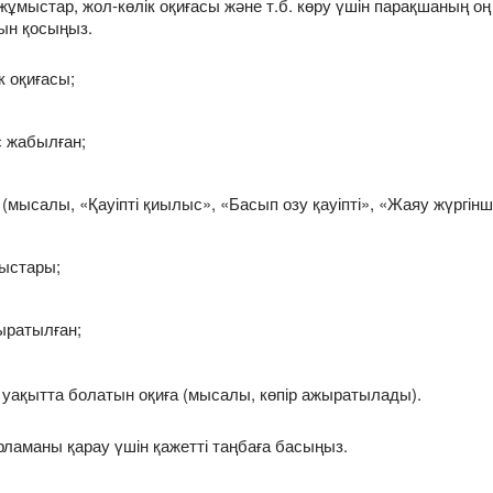
жұмыстар, жол-көлік оқиғасы және т.б. көру үшін парақшаның 
ын қосыңыз.
 оқиғасы;
 жабылған;
мысалы, «Қауіпті қиылыс», «Басып озу қауіпті», «Жаяу жүргінш
ыстары;
ыратылған;
уақытта болатын оқиға (мысалы, көпір ажыратылады).
ламаны қарау үшін қажетті таңбаға басыңыз.