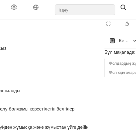
Кептелі
сыз.
Бұл мақалада
:
Жолдардың жү
Жол оқиғалар
р ашылады.
елу болжамы көрсетілетін белгілер
үйден жұмысқа және жұмыстан үйге дейін