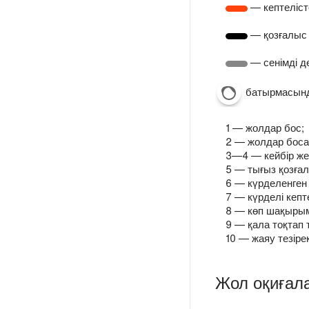
— кептеліст
— қозғалыс
— сенімді д
батырмасында
1 — жолдар бос;
2 — жолдар боса
3—4 — кейбір же
5 — тығыз қозға
6 — күрделенген 
7 — күрделі кепт
8 — көп шақырым
9 — қала тоқтап 
10 — жаяу тезірек
Жол оқиғал