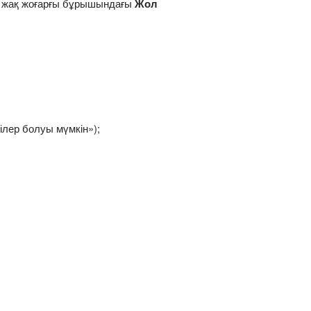
оң жақ жоғарғы бұрышындағы
Жол
ілер болуы мүмкін»);