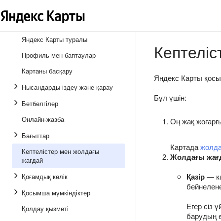
Яндекс Карты туралы
Кептеліс
Профиль мен баптаулар
Картаны басқару
Яндекс Карты қосы
Нысандарды іздеу және қарау
Бұл үшін:
Бетбелгілер
Онлайн-жазба
Оң жақ жоғар
Бағыттар
Картада
жолда
Кептелістер мен жолдағы
Жолдағы жағ
жағдай
Қазір
— ка
Қоғамдық көлік
бейнелене
Қосымша мүмкіндіктер
Егер сіз
Қолдау қызметі
барудың е