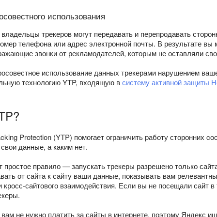
совестного использования
владельцы трекеров могут передавать и перепродавать сторон
номер телефона или адрес электронной почты. В результате вы
ражающие звонки от рекламодателей, которым не оставляли сво
осовестное использование данных трекерами нарушением вашей
льную технологию YTP, входящую в
систему активной защиты Н
YTP?
acking Protection (YTP) помогает ограничить работу сторонних co
свои данные, а каким нет.
т простое правило — запускать трекеры разрешено только сайта
авать от сайта к сайту ваши данные, показывать вам релевантн
 кросс-сайтового взаимодействия. Если вы не посещали сайт в 
екеры.
 вам не нужно платить за сайты в интернете, поэтому Яндекс 