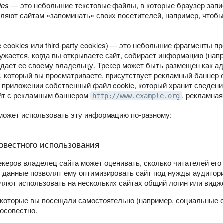
ies
— это небольшие текстовые файлы, в которые браузер запи
ляют сайтам «запоминать» своих посетителей, например, чтобы
 cookies или third-party cookies) — это небольшие фрагменты пр
ужается, когда вы открываете сайт, собирает информацию (нап
редает ее своему владельцу. Трекер может быть размещен как ад
, который вы просматриваете, присутствует рекламный баннер 
 приложении собственный файл cookie, который хранит сведения
айт с рекламным баннером
, рекламная
http://www.example.org
может использовать эту информацию по-разному:
вестного использования
керов владелец сайта может оценивать, сколько читателей его п
и данные позволят ему оптимизировать сайт под нужды аудитори
ляют использовать на нескольких сайтах общий логин или видж
, которые вы посещали самостоятельно (например, социальные 
осовестно.