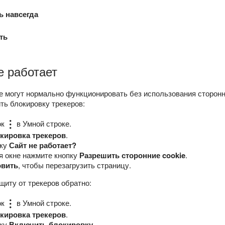
ь навсегда
ть
е работает
е могут нормально функционировать без использования сторонни
ть блокировку трекеров:
ок
в Умной строке.
кировка трекеров
.
лку
Сайт не работает?
 окне нажмите кнопку
Разрешить сторонние cookie
.
вить
, чтобы перезагрузить страницу.
щиту от трекеров обратно:
ок
в Умной строке.
кировка трекеров
.
лку
Включить блокировку
.