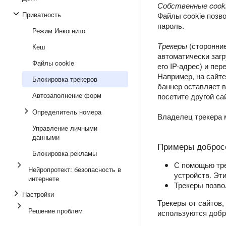
Собственные cook
Приватность
Файлы cookie позво
пароль.
Режим Инкогнито
Трекеры
(сторонние
Кеш
автоматически загр
Файлы cookie
его IP-адрес) и пе
Например, на сайте
Блокировка трекеров
баннер оставляет в
Автозаполнение форм
посетите другой с
Определитель номера
Владелец трекера 
Управление личными
данными
Примеры добросо
Блокировка рекламы
С помощью тре
Нейропротект: безопасность в
устройств. Эт
интернете
Трекеры позво
Настройки
Трекеры от сайтов
Решение проблем
используются добр