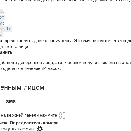
;
u
;
om
;
y
;
om.tr
.
z
вас представлять доверенному лицу. Это имя автоматически под
ля этого лица.
анить
.
добавите доверенное лицо, этот человек получит письмо на эл
о сделать в течение 24 часов.
ренным лицом
я
SMS
 на верхней панели нажмите
.
писке
Определитель номера
.
нем углу нажмите
.