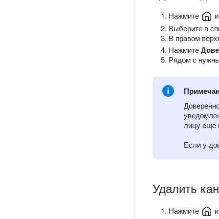
Нажмите
и
Выберите в с
В правом верх
Нажмите
Дове
Рядом с нужн
Примеча
Доверенно
уведомлен
лицу еще 
Если у до
Удалить ка
Нажмите
и