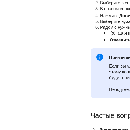
Выберите в с
В правом верх
Нажмите
Дове
Выберите нужн
Рядом с нужн
(для 
Отменит
Примеча
Если вы у
этому кан
будут при
Неподтвер
Частые воп
Доверенному 