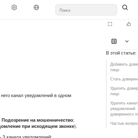
В этой статье
:
Добавить дов
лицо
Стать довере
Удалить дове
лицо
 него канал уведомлений в одном
Удалить канал
уведомлений
доверенного л
у
Подозрение на мошенничество
;
Частые вопро
домление при исходящем звонке
).
ь 3 канала уведомлений: