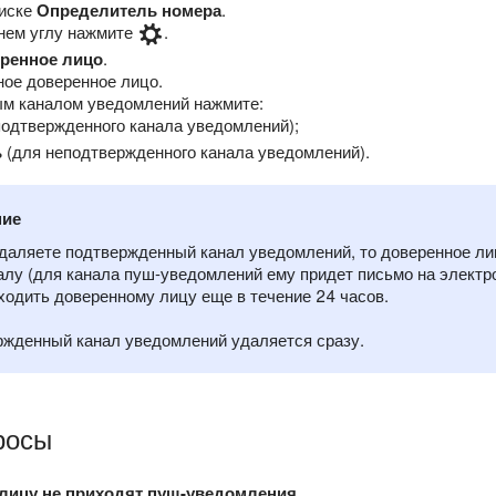
писке
Определитель номера
.
нем углу нажмите
.
ренное лицо
.
ое доверенное лицо.
ым каналом уведомлений нажмите:
подтвержденного канала уведомлений);
ь
(для неподтвержденного канала уведомлений).
ние
даляете подтвержденный канал уведомлений, то доверенное ли
алу (для канала пуш-уведомлений ему придет письмо на электр
ходить доверенному лицу еще в течение 24 часов.
жденный канал уведомлений удаляется сразу.
росы
лицу не приходят пуш-уведомления