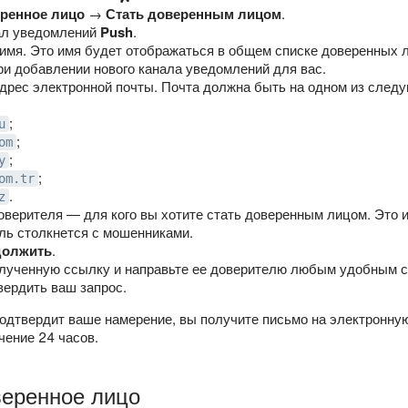
ренное лицо
→
Стать доверенным лицом
.
ал уведомлений
Push
.
имя. Это имя будет отображаться в общем списке доверенных л
ри добавлении нового канала уведомлений для вас.
дрес электронной почты. Почта должна быть на одном из след
;
u
;
om
;
y
;
om.tr
.
z
оверителя — для кого вы хотите стать доверенным лицом. Это 
ль столкнется с мошенниками.
должить
.
лученную ссылку и направьте ее доверителю любым удобным 
вердить ваш запрос.
подтвердит ваше намерение, вы получите письмо на электронную
чение 24 часов.
веренное лицо