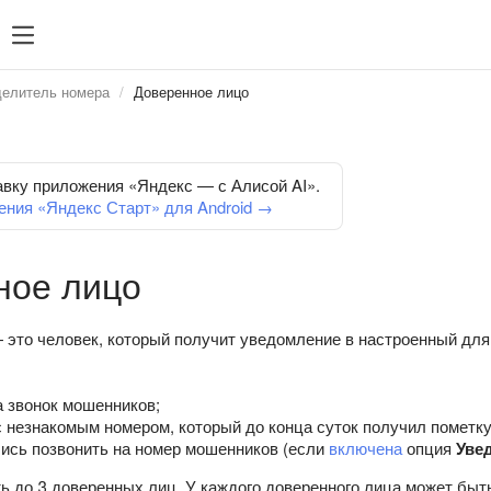
елитель номера
Доверенное лицо
авку приложения «Яндекс — с Алисой AI».
ения «Яндекс Старт» для Android →
ное лицо
это человек, который получит уведомление в настроенный для
а звонок мошенников;
 незнакомым номером, который до конца суток получил пометк
ись позвонить на номер мошенников (если
включена
опция
Уве
ь до 3 доверенных лиц. У каждого доверенного лица может быт