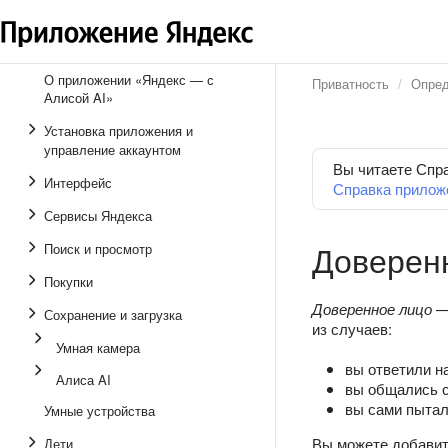
О приложении «Яндекс — с
Приватность
Опред
Алисой AI»
Установка приложения и
управление аккаунтом
Вы читаете Спр
Интерфейс
Справка прилож
Сервисы Яндекса
Доверен
Поиск и просмотр
Покупки
Доверенное лицо
— 
Сохранение и загрузка
из случаев:
Умная камера
вы ответили н
Алиса AI
вы общались с
вы сами пытал
Умные устройства
Вы можете добавит
Дети