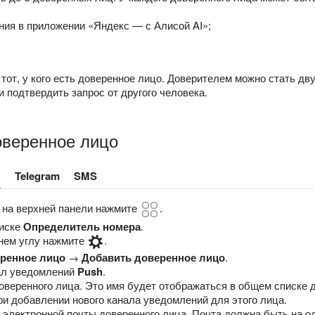
ия в приложении «Яндекс — с Алисой AI»;
тот, у кого есть доверенное лицо. Доверителем можно стать дв
 подтвердить запрос от другого человека.
оверенное лицо
я
Telegram
SMS
 на верхней панели нажмите
.
писке
Определитель номера
.
нем углу нажмите
.
ренное лицо
→
Добавить доверенное лицо
.
ал уведомлений
Push
.
оверенного лица. Это имя будет отображаться в общем списке 
ри добавлении нового канала уведомлений для этого лица.
 электронной почты доверенного лица. Почта должна быть на 