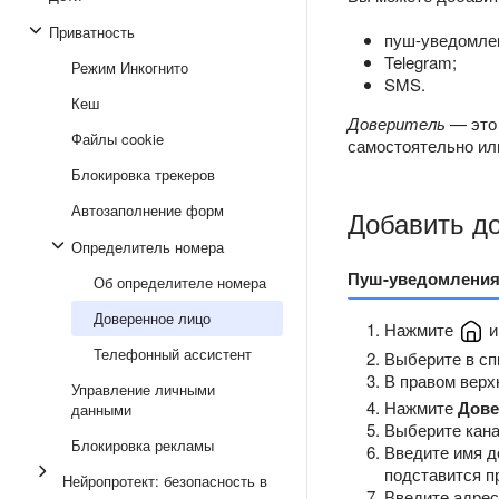
Приватность
пуш-уведомлен
Telegram;
Режим Инкогнито
SMS.
Кеш
Доверитель
— это 
Файлы cookie
самостоятельно или
Блокировка трекеров
Автозаполнение форм
Добавить д
Определитель номера
Пуш-уведомлени
Об определителе номера
Доверенное лицо
Нажмите
и
Телефонный ассистент
Выберите в с
В правом верх
Управление личными
Нажмите
Дове
данными
Выберите кан
Блокировка рекламы
Введите имя д
подставится п
Нейропротект: безопасность в
Введите адрес