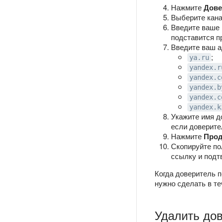
Нажмите
Дове
Выберите кан
Введите ваше 
подставится п
Введите ваш а
;
ya.ru
yandex.r
yandex.c
yandex.b
yandex.c
yandex.k
Укажите имя д
если доверите
Нажмите
Про
Скопируйте по
ссылку и подт
Когда доверитель 
нужно сделать в те
Удалить до