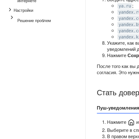
интернете
;
ya.ru
Настройки
yandex.r
yandex.c
Решение проблем
yandex.b
yandex.c
yandex.k
Укажите, как 
уведомлений д
Нажмите
Сохр
После того как вы 
согласия. Это нужн
Стать дове
Пуш-уведомлени
Нажмите
и
Выберите в с
В правом верх