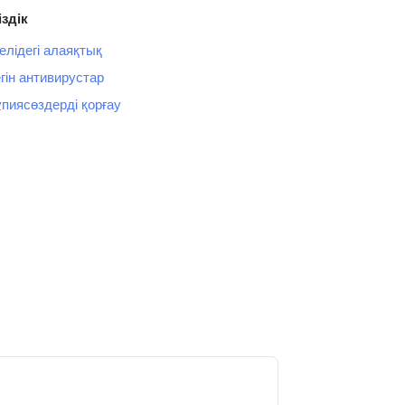
іздік
елідегі алаяқтық
гін антивирустар
пиясөздерді қорғау