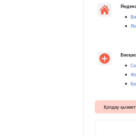
Яндекс
Ви
Ян
Басқа
Ск
Же
Қа
Қолдау қызмет