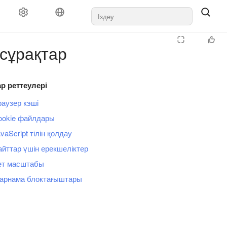
сұрақтар
р реттеулері
раузер кэші
ookie файлдары
vaScript тілін қолдау
айттар үшін ерекшеліктер
ет масштабы
арнама блоктағыштары