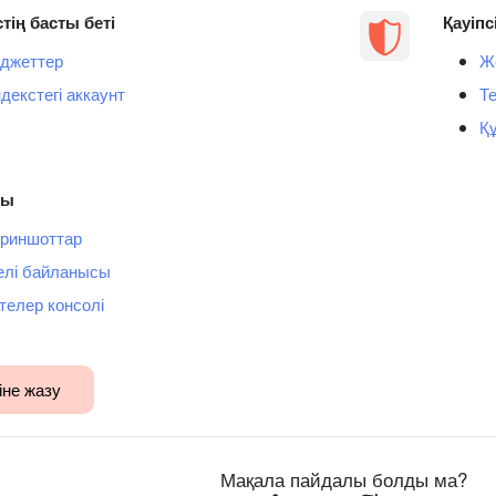
тің басты беті
Қауіпс
джеттер
Ж
декстегі аккаунт
Те
Құ
сы
риншоттар
лі байланысы
телер консолі
іне жазу
Мақала пайдалы болды ма?