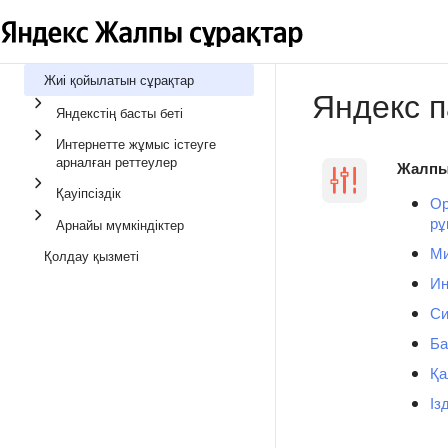
Жиі қойылатын сұрақтар
Яндекс 
Яндекстің басты беті
Интернетте жұмыс істеуге
арналған реттеулер
Жалпы
Қауіпсіздік
Ор
рұ
Арнайы мүмкіндіктер
Ми
Қолдау қызметі
Ин
Си
Ба
Қа
Із