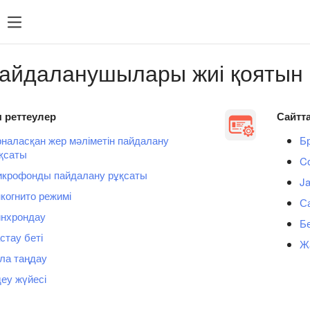
пайдаланушылары жиі қоятын 
 реттеулер
Сайтта
наласқан жер мәліметін пайдалану
Б
қсаты
C
крофонды пайдалану рұқсаты
Ja
когнито режимі
С
нхрондау
Б
стау беті
Ж
ла таңдау
деу жүйесі