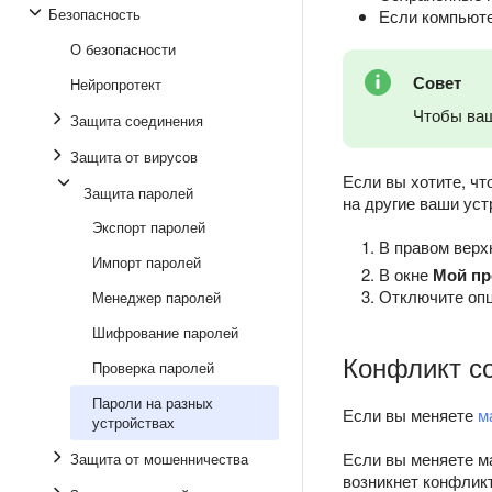
Безопасность
Если компьюте
О безопасности
Совет
Нейропротект
Чтобы ваш
Защита соединения
Защита от вирусов
Если вы хотите, чт
Защита паролей
на другие ваши уст
Экспорт паролей
В правом верх
Импорт паролей
В окне
Мой п
Отключите о
Менеджер паролей
Шифрование паролей
Конфликт с
Проверка паролей
Пароли на разных
Если вы меняете
м
устройствах
Если вы меняете м
Защита от мошенничества
возникнет конфликт