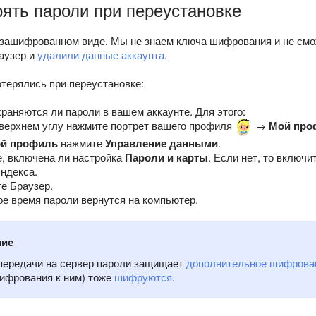
рять пароли при переустановке
 зашифрованном виде. Мы не знаем ключа шифрования и не смо
аузер и
удалили данные аккаунта
.
терялись при переустановке:
храняются ли пароли в вашем аккаунте. Для этого:
верхнем углу нажмите портрет вашего профиля
→
Мой про
й профиль
нажмите
Управление данными
.
, включена ли настройка
Пароли и карты
. Если нет, то включ
ндекса.
е Браузер.
ое время пароли вернутся на компьютер.
ние
передачи на сервер пароли защищает
дополнительное шифрова
ифрования к ним) тоже
шифруются
.