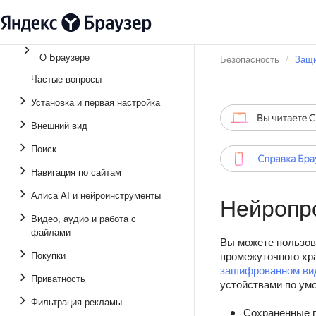
О Браузере
Безопасность
Защи
Частые вопросы
Установка и первая настройка
Внешний вид
Поиск
Навигация по сайтам
Алиса AI и нейроинструменты
Нейропро
Видео, аудио и работа с
файлами
Вы можете пользов
Покупки
промежуточного хр
зашифрованном ви
Приватность
устойствами по ум
Фильтрация рекламы
Сохраненные п