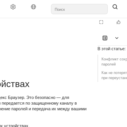
В этой статье
:
Конфликт сох
паролей
Как не потеря
при переустан
ойствах
декс Браузер. Это безопасно — для
я передается по защищенному каналу в
нение паролей и передача их между вашими
х устройствах.