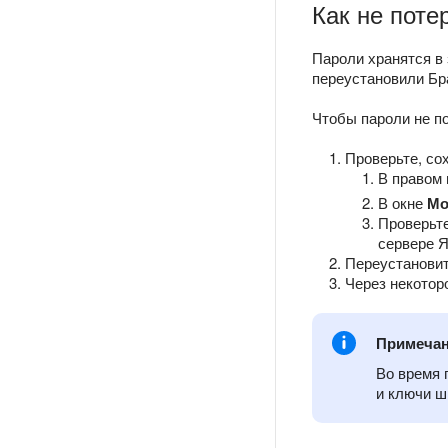
Как не поте
Пароли хранятся в
переустановили Бр
Чтобы пароли не по
Проверьте, со
В правом 
В окне
Мо
Проверьте
сервере Я
Переустановит
Через некотор
Примеча
Во время 
и ключи ш