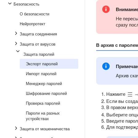
Безопасность
Внимани
О безопасности
Не пересы
Нейропротект
сразу пос
Защита соединения
Защита от вирусов
В архив с пароле
Защита паролей
Экспорт паролей
Примеча
Импорт паролей
Архив ска
Менеджер паролей
Шифрование паролей
Нажмите
Если вы созд
Проверка паролей
В правом верх
Пароли на разных
Выберите оп
устройствах
Введите парол
Для подтвержд
Защита от мошенничества