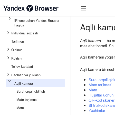
iPhone uchun Yandex Brauzer
Aqlli kam
haqida
Individual sozlash
Aqlli kamera
— bu mob
Tarjimon
maslahat beradi. Shuni
Qidiruv
Aqlli kamerani yoqi
Ko‘rish
Toʻlov kartalari
Aqlli kamera bir nec
Saqlash va yuklash
Surat orqali qidi
Aqlli kamera
Matn tarjimasi
Matn
Surat orqali qidirish
Hujjatlar uchun
Matn tarjimasi
QR-kod skaner
Shtrixkod skane
Matn
Yechimlar