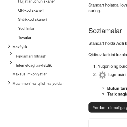
Hujjatlar uchun skaner
Standart holatda ilo
QR-kod skaneri
suring.
Shtrixkod skaneri
Sozlamalar
Yechimlar
Tovarlar
Standart holda Aqlli
Maxfiylik
Qidiruv tarixini toza
Reklamani filtrlash
Internetdagi xavfsizlik
Yuqori o’ng bu
Maxsus imkoniyatlar
tugmasini 
Muammoni hal qilish va yordam
Butun tari
Tarix saql
Yordam xizmatiga 