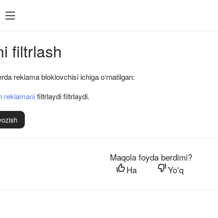
 filtrlash
da reklama bloklovchisi ichiga o‘rnatilgan:
an reklamani
filtrlaydi filtrlaydi.
yozish
Maqola foyda berdimi?
Ha
Yoʻq