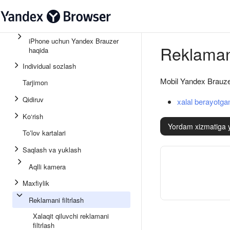
iPhone uchun Yandex Brauzer
Reklamani
haqida
Individual sozlash
Mobil Yandex Brauzer
Tarjimon
Qidiruv
xalal berayotg
Ko‘rish
Yordam xizmatiga 
Toʻlov kartalari
Saqlash va yuklash
Aqlli kamera
Maxfiylik
Reklamani filtrlash
Xalaqit qiluvchi reklamani
filtrlash