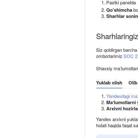
Pastki panelda
Qo’shimcha
bo’
Sharhlar sonin
Sharhlaringi
Siz qoldirgan barcha 
omborlarimiz
SOC 2
Shaxsiy maʼlumotlar
Yuklab olish
Olib
Yandexdagi ma’l
Maʼlumotlarni 
Arxivni hozirl
Yandex arxivni yukla
holati haqida faqat s