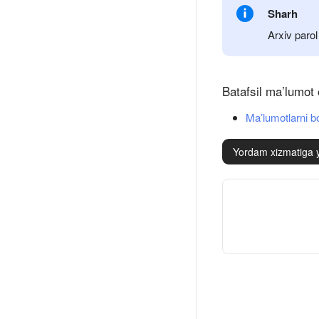
Sharh
Arxiv parol
Batafsil ma’lumot 
Maʼlumotlarni b
Yordam xizmatiga 