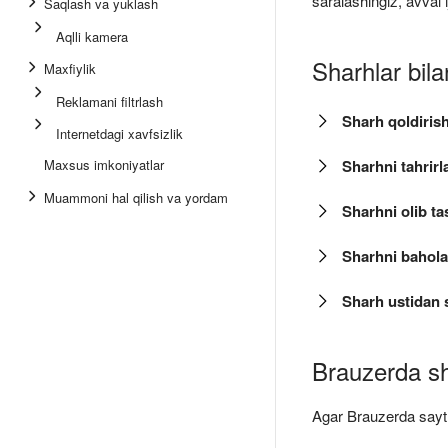
saralashingiz, avval 
Saqlash va yuklash
Aqlli kamera
Sharhlar bila
Maxfiylik
Reklamani filtrlash
Sharh qoldiris
Internetdagi xavfsizlik
Maxsus imkoniyatlar
Sharhni tahrirl
Muammoni hal qilish va yordam
Sharhni olib ta
Sharhni bahol
Sharh ustidan s
Brauzerda sha
Agar Brauzerda saytl