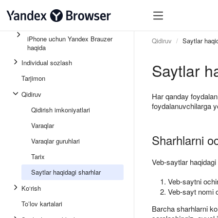
iPhone uchun Yandex Brauzer
Qidiruv
Saytlar haqi
haqida
Individual sozlash
Saytlar h
Tarjimon
Qidiruv
Har qanday foydalan
foydalanuvchilarga yo
Qidirish imkoniyatlari
Varaqlar
Sharhlarni o
Varaqlar guruhlari
Tarix
Veb-saytlar haqidagi 
Saytlar haqidagi sharhlar
Veb-saytni ochi
Ko‘rish
Veb-sayt nomi 
Toʻlov kartalari
Barcha sharhlarni ko’