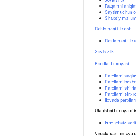
Raqamni aniqla
Saytlar uchun og
Shaxsiy ma’lum
Reklamani filtrlash
Reklamani filtrl
Xavfsizlik
Parollar himoyasi
Parollarni saql
Parollarni bosh
Parollarni shifrl
Parollarni sinxr
Ilovada parollarn
Ulanishni himoya qil
Ishonchsiz sert
Viruslardan himoya q