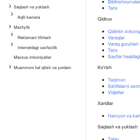
Bildirishnomala
Saqlash va yuklash
Tarix
Aqlli kamera
Qidiruv
Maxfiylik
Qidirish imkoniy
Varaqlar
Reklamani filtrlash
Varaq guruhlari
Internetdagi xavfsizlik
Tarix
Saytlar haqidag
Maxsus imkoniyatlar
Ko‘rish
Muammoni hal qilish va yordam
Tarjimon
Sahifalarni oson
Vidjetlar
Xaridlar
Hamyon va kart
Saqlash va yuklash
Tablo