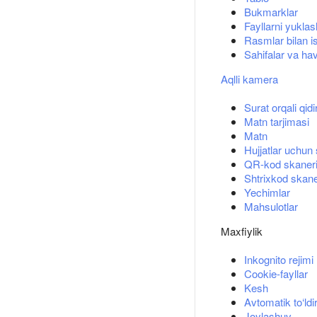
Bukmarklar
Fayllarni yuklas
Rasmlar bilan i
Sahifalar va hav
Aqlli kamera
Surat orqali qidi
Matn tarjimasi
Matn
Hujjatlar uchun
QR-kod skaner
Shtrixkod skane
Yechimlar
Mahsulotlar
Maxfiylik
Inkognito rejimi
Cookie-fayllar
Kesh
Avtomatik to‘ldi
Joylashuv