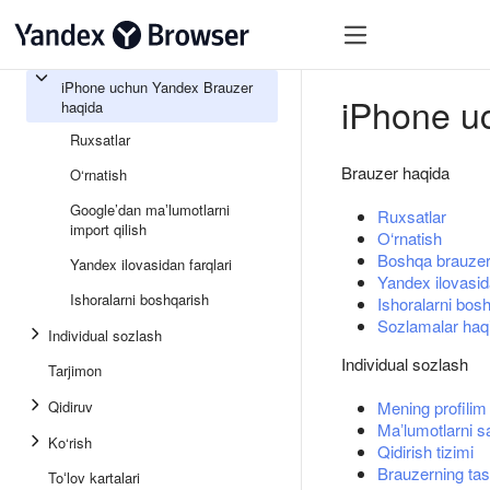
iPhone uchun Yandex Brauzer
iPhone u
haqida
Ruxsatlar
Brauzer haqida
O‘rnatish
Google’dan maʼlumotlarni
Ruxsatlar
import qilish
O‘rnatish
Boshqa brauzerl
Yandex ilovasidan farqlari
Yandex ilovasida
Ishoralarni boshqarish
Ishoralarni bos
Sozlamalar haqi
Individual sozlash
Individual sozlash
Tarjimon
Qidiruv
Mening profilim
Maʼlumotlarni s
Ko‘rish
Qidirish tizimi
Brauzerning tash
Toʻlov kartalari