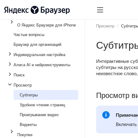
О Яндекс Браузере для iPhone
Просмотр
Субтитр
Частые вопросы
Субтитр
Браузер для организаций
Индивидуальная настройка
Интерактивные суб
Алиса AI и нейроинструменты
субтитры на русско
неизвестное слово,
Поиск
Просмотр
Просмотр в
Субтитры
Удобное чтение страниц
Проигрывание видео
Примеча
Включать 
Виджеты
Покупки