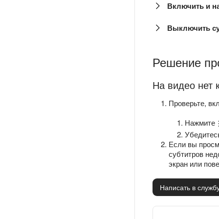
Включить и н
Выключить с
Решение пр
На видео нет 
Проверьте, вк
Нажмите
Убедитес
Если вы просм
субтитров нед
экран или пов
Написать в служб