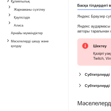
Құпиялылық
Басқа тілдердегі 
Жарнаманы сүзгілеу
Яндекс Браузер су
Қауіпсіздік
Алиса
Яндекс аудармасы ж
авторы тарапынан 
Арнайы мүмкіндіктер
Мәселелерді шешу және
Шектеу
қолдау
Қазіргі у
Twitch, V
Субтитрлерді 
Субтитрлерді
Мәселелерд