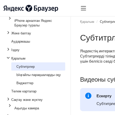
iPhone арналған Яндекс
Қаралым
Субтитрл
Браузер туралы
Жеке баптау
Субтитр
Аудармашы
Іздеу
Яндекстің интеракти
Субтитрлерді тілін
Қаралым
үшін белгісіз сөзді
Субтитрлер
Ыңғайлы парақшаларды оқу
Видеоны су
Виджеттер
Төлем карталар
Ескерту
Сақтау және жүктеу
Субтитрле
Ақылды камера