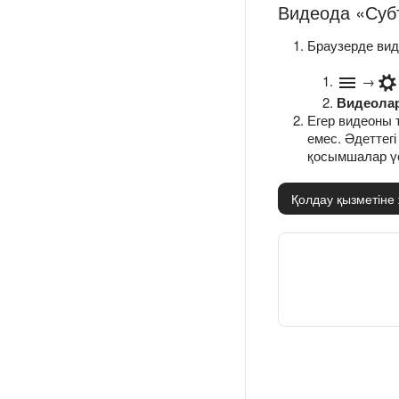
Видеода «Суб
Браузерде вид
→
Видеолар
Егер видеоны 
емес. Әдеттег
қосымшалар үс
Қолдау қызметіне