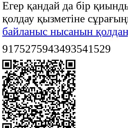
Егер қандай да бір қиынд
қолдау қызметіне сұрағы
байланыс нысанын қолда
9175275943493541529