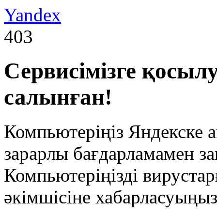
Yandex
403
Сервисімізге қосы
салынған!
Компьютеріңіз Яндекске а
зарарлы бағдарламамен за
Компьютеріңізді вирустарғ
әкімшісіне хабарласуыңызғ