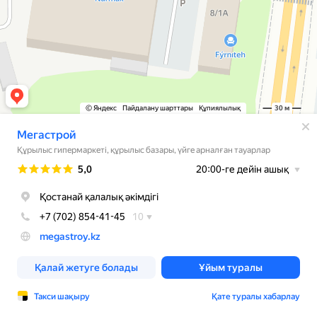
© Яндекс
Пайдалану шарттары
Құпиялылық
30 м
Мегастрой
Құрылыс гипермаркеті, құрылыс базары, үйге арналған тауарлар
Рейтинг
5,0
20:00-ге дейін ашық
Қостанай қалалық әкімдігі
+7 (702) 854-41-45
10
megastroy.kz
Қалай жетуге болады
Ұйым туралы
Такси шақыру
Қате туралы хабарлау