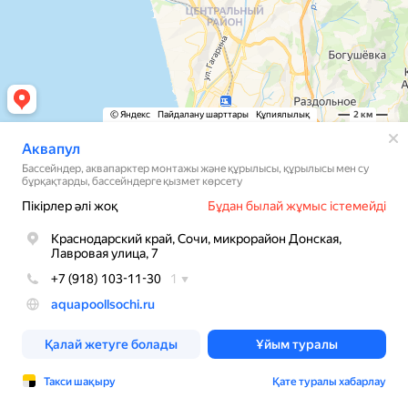
© Яндекс
Пайдалану шарттары
Құпиялылық
2 км
Аквапул
Бассейндер, аквапарктер монтажы және құрылысы, құрылысы мен су
бұрқақтарды, бассейндерге қызмет көрсету
Пікірлер әлі жоқ
Бұдан былай жұмыс істемейді
Краснодарский край, Сочи, микрорайон Донская,
Лавровая улица, 7
+7 (918) 103-11-30
1
aquapoollsochi.ru
Қалай жетуге болады
Ұйым туралы
Такси шақыру
Қате туралы хабарлау