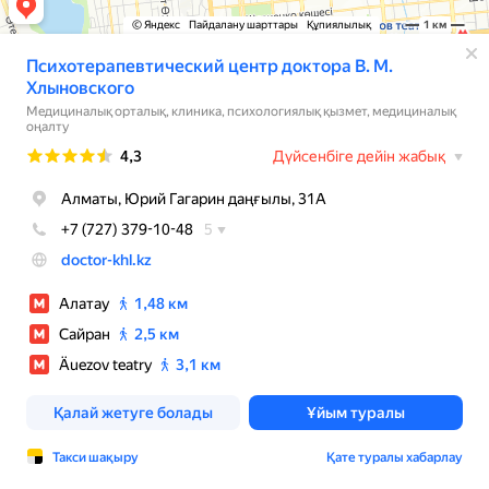
© Яндекс
Пайдалану шарттары
Құпиялылық
1 км
Психотерапевтический центр доктора В. М.
Хлыновского
Медициналық орталық, клиника, психологиялық қызмет, медициналық
оңалту
Рейтинг
4,3
Дүйсенбіге дейін жабық
Алматы, Юрий Гагарин даңғылы, 31А
+7 (727) 379-10-48
5
doctor-khl.kz
Алатау
1,48 км
Сайран
2,5 км
Äuezov teatry
3,1 км
Қалай жетуге болады
Ұйым туралы
Такси шақыру
Қате туралы хабарлау