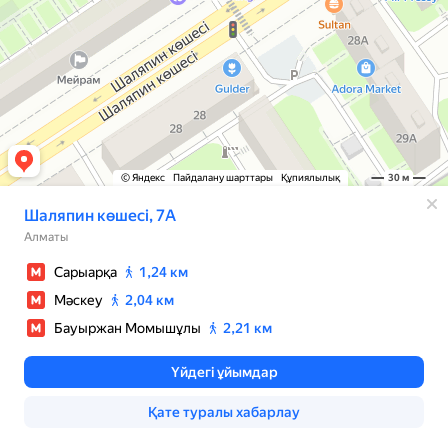
© Яндекс
Пайдалану шарттары
Құпиялылық
30 м
Шаляпин көшесі, 7А
Алматы
Сарыарқа
1,24 км
Мәскеу
2,04 км
Бауыржан Момышұлы
2,21 км
Үйдегі ұйымдар
Қате туралы хабарлау