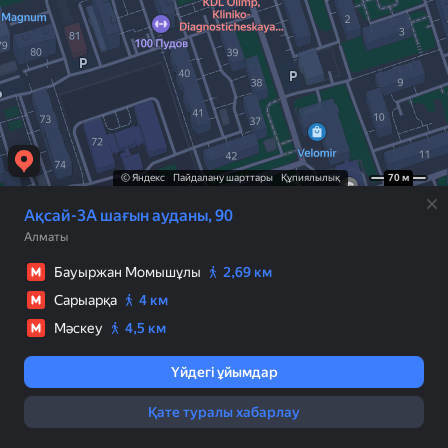
© Яндекс
Пайдалану шарттары
Құпиялылық
70 м
Ақсай-3А шағын ауданы, 90
Алматы
Бауыржан Момышұлы
2,69 км
Сарыарқа
4 км
Мәскеу
4,5 км
Үйдегі ұйымдар
Қате туралы хабарлау