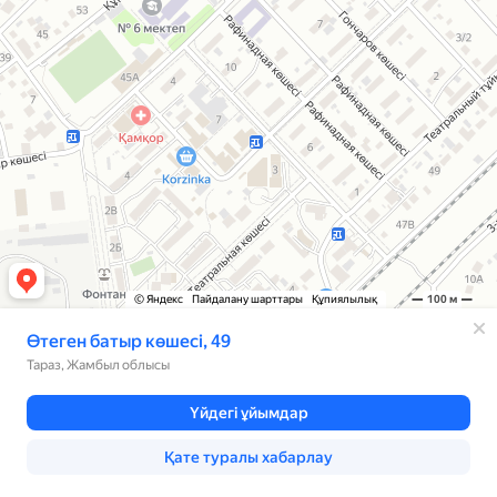
© Яндекс
Пайдалану шарттары
Құпиялылық
100 м
Өтеген батыр көшесі, 49
Тараз, Жамбыл облысы
Үйдегі ұйымдар
Қате туралы хабарлау