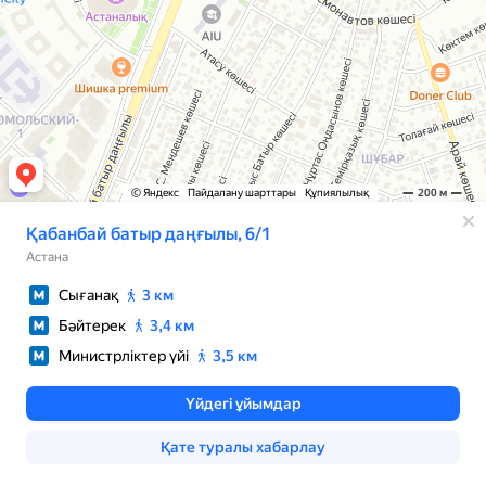
© Яндекс
Пайдалану шарттары
Құпиялылық
200 м
Қабанбай батыр даңғылы, 6/1
Астана
Сығанақ
3 км
Бәйтерек
3,4 км
Министрліктер үйі
3,5 км
Үйдегі ұйымдар
Қате туралы хабарлау