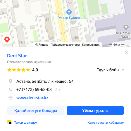
© Яндекс
Пайдалану шарттары
Құпиялылық
60 м
Dent Star
Стоматологиялық клиника
Рейтинг
4,9
Тәулік бойы
Астана, Бейбітшілік көшесі, 54
+7 (7172) 69-68-03
2
www.dentstar.kz
Қалай жетуге болады
Ұйым туралы
Такси шақыру
Қате туралы хабарлау