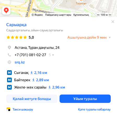
© Яндекс
Пайдалану шарттары
Құпиялылық
100 м
Сарыарқа
Сауда орталығы, ойын-сауық орталығы
Рейтинг
5,0
Ашылуына дейін 9 мин
Астана, Тұран даңғылы, 24
+7 (701) 081-02-27
5
srq.kz
Сығанақ
2,16 км
Бәйтерек
2,89 км
Жекпе-жек сарайы
2,96 км
Қалай жетуге болады
Ұйым туралы
Такси шақыру
Қате туралы хабарлау