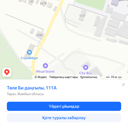
© Яндекс
Пайдалану шарттары
Құпиялылық
70 м
Төле Би даңғылы, 111А
Тараз, Жамбыл облысы
Үйдегі ұйымдар
Қате туралы хабарлау