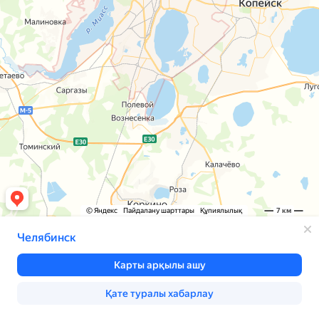
© Яндекс
Пайдалану шарттары
Құпиялылық
7 км
Челябинск
Карты арқылы ашу
Қате туралы хабарлау