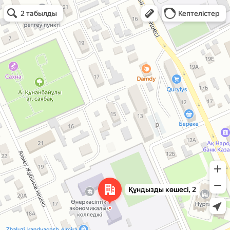
Яндекс Карты арқылы ашу
Карты арқылы ашу
2 табылды
Кептелістер
Құндызды көшесі, 2