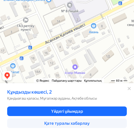
© Яндекс
Пайдалану шарттары
Құпиялылық
60 м
Құндызды көшесі, 2
Қандыағаш қаласы, Мұғалжар ауданы, Ақтөбе облысы
Үйдегі ұйымдар
Қате туралы хабарлау