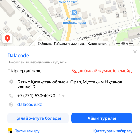
© Яндекс
Пайдалану шарттары
Құпиялылық
60 м
Dalacode
IT-компания, веб-дизайн студиясы
Пікірлер әлі жоқ
Бұдан былай жұмыс істемейді
Батыс Қазақстан облысы, Орал, Мұстақым Ықсанов
көшесі, 2
+7 (771) 630-40-70
1
dalacode.kz
Қалай жетуге болады
Ұйым туралы
Такси шақыру
Қате туралы хабарлау