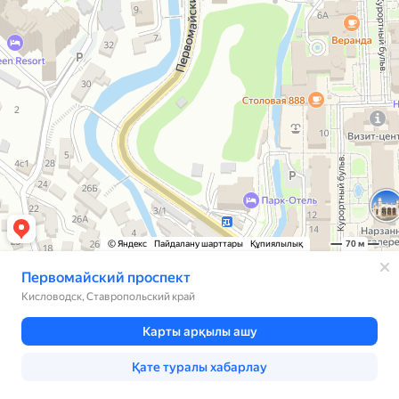
© Яндекс
Пайдалану шарттары
Құпиялылық
70 м
Первомайский проспект
Кисловодск, Ставропольский край
Карты арқылы ашу
Қате туралы хабарлау