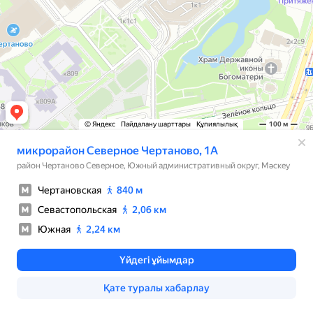
© Яндекс
Пайдалану шарттары
Құпиялылық
100 м
микрорайон Северное Чертаново, 1А
район Чертаново Северное, Южный административный округ, Мәскеу
Чертановская
840 м
Севастопольская
2,06 км
Южная
2,24 км
Үйдегі ұйымдар
Қате туралы хабарлау