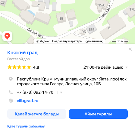
© Яндекс
Пайдалану шарттары
Құпиялылық
30 м
Княжий град
Гостевой дом
Рейтинг
4,8
21:00-ге дейін ашық
Республика Крым, муниципальный округ Ялта, посёлок
городского типа Гаспра, Лесная улица, 10Б
+7 (978) 092-14-70
1
villagrad.ru
Қалай жетуге болады
Ұйым туралы
Қате туралы хабарлау