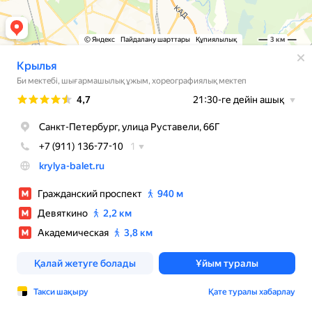
© Яндекс
Пайдалану шарттары
Құпиялылық
3 км
Крылья
Би мектебі, шығармашылық ұжым, хореографиялық мектеп
Рейтинг
4,7
21:30-ге дейін ашық
Санкт-Петербург, улица Руставели, 66Г
+7 (911) 136-77-10
1
krylya-balet.ru
Гражданский проспект
940 м
Девяткино
2,2 км
Академическая
3,8 км
Қалай жетуге болады
Ұйым туралы
Такси шақыру
Қате туралы хабарлау